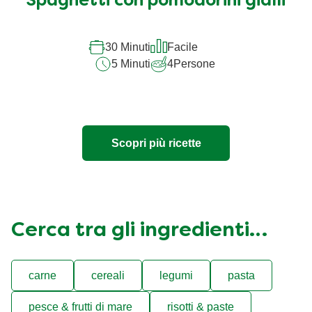
Spaghetti con pomodorini gialli
30 Minuti
Facile
5 Minuti
4
Persone
Scopri più ricette
Cerca tra gli ingredienti…
carne
cereali
legumi
pasta
pesce & frutti di mare
risotti & paste