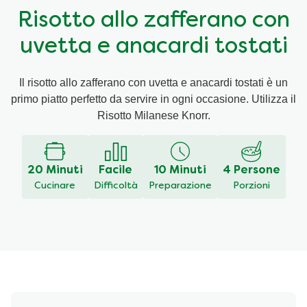
Risotto allo zafferano con
Ricette a base di cereali
Insaporitori
uvetta e anacardi tostati
Le ricette di Chiara Maci per Knorr
Il risotto allo zafferano con uvetta e anacardi tostati è un
primo piatto perfetto da servire in ogni occasione. Utilizza il
Consigli del mestiere
Risotto Milanese Knorr.
20 Minuti
Facile
10 Minuti
4 Persone
Cucinare
Difficoltà
Preparazione
Porzioni