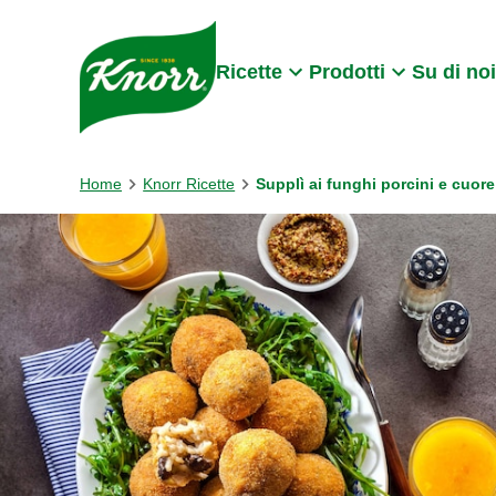
Skip to:
Main content
Footer
Ricette
Prodotti
Su di noi
Home
Knorr Ricette
Supplì ai funghi porcini e cuore