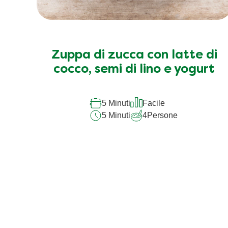
Zuppa di zucca con latte di
cocco, semi di lino e yogurt
5 Minuti
Facile
5 Minuti
4
Persone