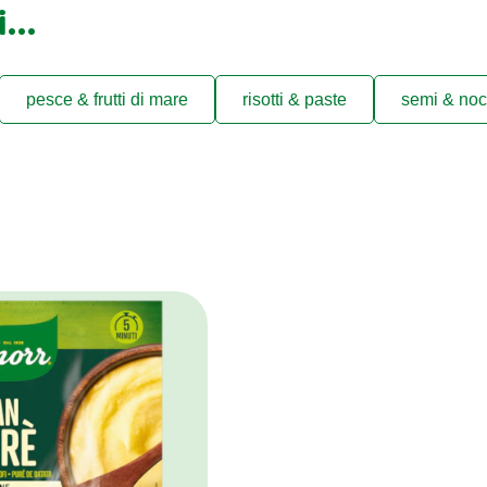
ti…
pesce & frutti di mare
risotti & paste
semi & noc