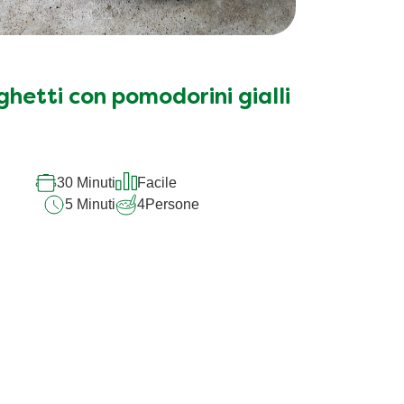
hetti con pomodorini gialli
30 Minuti
Facile
5 Minuti
4
Persone