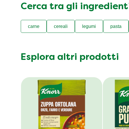
Cerca tra gli ingredien
carne
cereali
legumi
pasta
Esplora altri prodotti