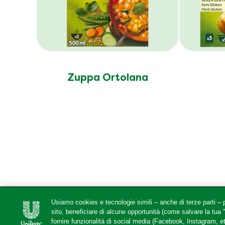
Zuppa Ortolana
Usiamo cookies e tecnologie simili – anche di terze parti – p
sito, beneficiare di alcune opportunità (come salvare la tua
Legal
Help
F
fornire funzionalità di social media (Facebook, Instagram, et