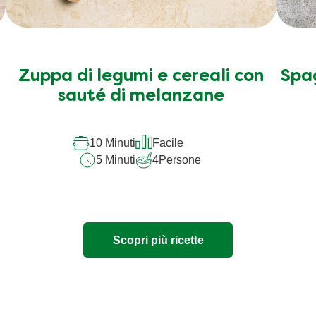
Zuppa di legumi e cereali con
Spag
sauté di melanzane
10 Minuti
Facile
5 Minuti
4
Persone
Scopri più ricette