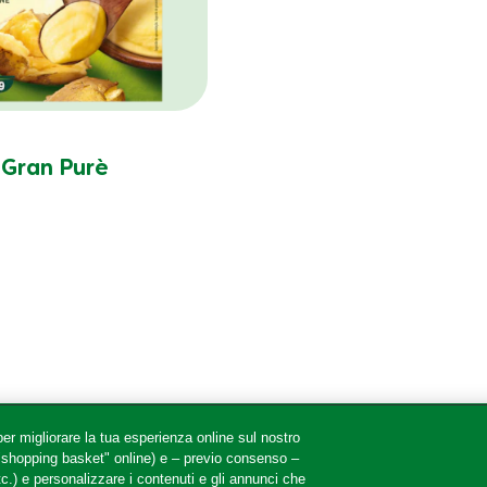
Gran Purè
er migliorare la tua esperienza online sul nostro
 "shopping basket" online) e – previo consenso –
ollow us
c.) e personalizzare i contenuti e gli annunci che