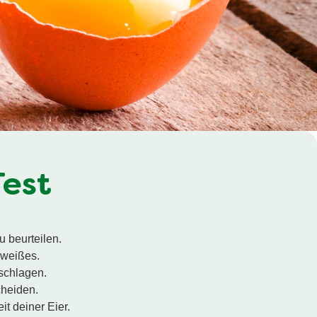
Test
u beurteilen.
iweißes.
uschlagen.
cheiden.
it deiner Eier.