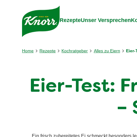
Gehe zu:
Inhalt
Footer
Suc
Rezepte
Unser Versprechen
Ko
Home
Rezepte
Kochratgeber
Alles zu Eiern
Eier-
Eier-Test: 
– 
Ein frisch zubereitetes Ei schmeckt besonders lec