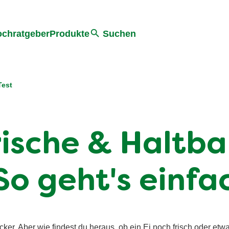
he
chratgeber
Produkte
Suchen
Test
Frische & Haltba
So geht's einfa
ker. Aber wie findest du heraus, ob ein Ei noch frisch oder etwa