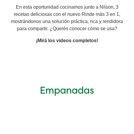
En esta oportunidad cocinamos junto a Nilson, 3
Organic stock pots
Organic stock pots
recetas deliciosas con el nuevo Rinde más 3 en 1,
mostrándonos una solución práctica, rica y rendidora
Gravy pots
Gravy pots
para compartir. ¿Querés conocer cómo se usa?
¡Mirá los videos completos!
Soup
Soup
Aromat
Aromat
Pasta
Pasta
Empanadas