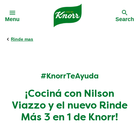
Skip to:
Menu
Search
Rinde mas
Atrás
Atrás
Atrás
Atrás
All products
All products
Our History
Philips Partnership
Stock pots
Stock pots
#KnorrTeAyuda
¡Cociná con Nilson
Stock cubes
Stock cubes
Viazzo y el nuevo Rinde
Cooking Pastes
Cooking Pastes
Más 3 en 1 de Knorr!
Zero salt stock cubes
Zero salt stock cubes