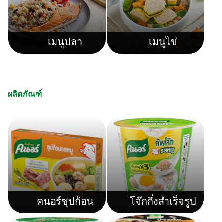
เมนูปลา
เมนูไข่
ผลิตภัณฑ์
คนอร์ซุปก้อน
โจ๊กกึ่งสำเร็จรูป