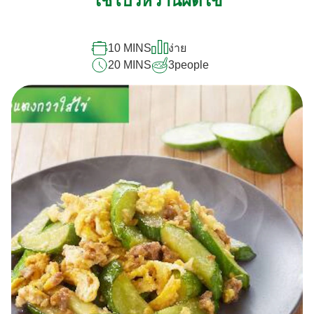
ไชโป๊วหวานผัดไข่
คะแนน
สำหรับ
10 MINS
ง่าย
recipe
20 MINS
3
people
นี้