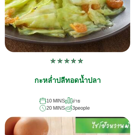
ไม่มี
การ
ให้
กะหล่ำปลีทอดน้ำปลา
คะแนน
สำหรับ
10 MINS
ง่าย
recipe
20 MINS
3
people
นี้