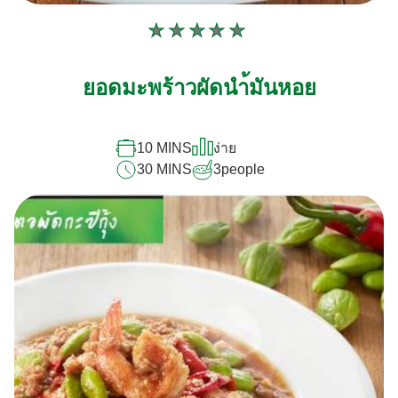
ไม่มี
การ
ให้
ยอดมะพร้าวผัดนำ้มันหอย
คะแนน
สำหรับ
10 MINS
ง่าย
recipe
30 MINS
3
people
นี้