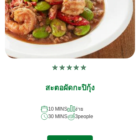
ไม่มี
การ
ให้
สะตอผัดกะปิกุ้ง
คะแนน
สำหรับ
10 MINS
ง่าย
recipe
30 MINS
3
people
นี้