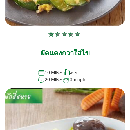
ไม่มี
การ
ให้
ผัดแตงกวาใส่ไข่
คะแนน
สำหรับ
10 MINS
ง่าย
recipe
20 MINS
3
people
นี้