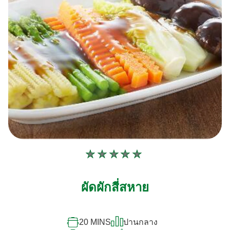
ไม่มี
การ
ให้
ผัดผักสี่สหาย
คะแนน
สำหรับ
20 MINS
ปานกลาง
recipe