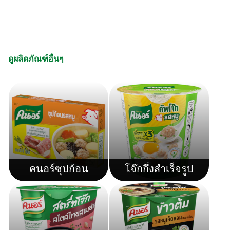
ดูผลิตภัณฑ์อื่นๆ
คนอร์ซุปก้อน
โจ๊กกึ่งสำเร็จรูป