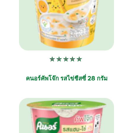
ไม่มี
การ
ให้
คนอร์คัพโจ๊ก รสไข่ชีสซี่ 28 กรัม
คะแนน
สำหรับ
product
นี้