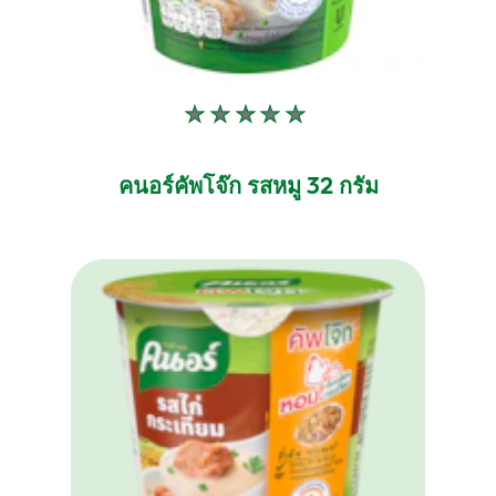
ไม่มี
การ
ให้
คนอร์คัพโจ๊ก รสหมู 32 กรัม
คะแนน
สำหรับ
product
นี้