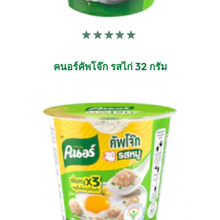
ไม่มี
การ
ให้
คนอร์คัพโจ๊ก รสไก่ 32 กรัม
คะแนน
สำหรับ
product
นี้