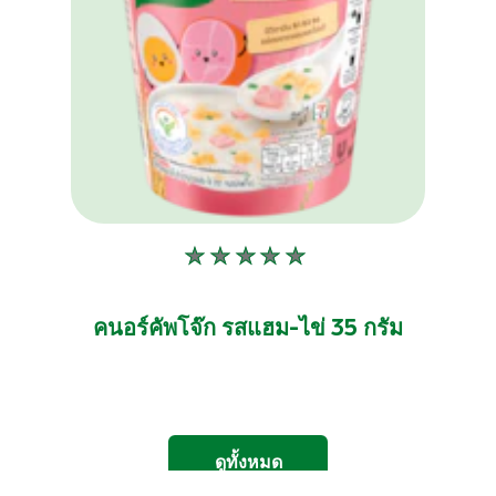
ไม่มี
การ
ให้
คนอร์คัพโจ๊ก รสแฮม-ไข่ 35 กรัม
คะแนน
สำหรับ
product
นี้
ดูทั้งหมด