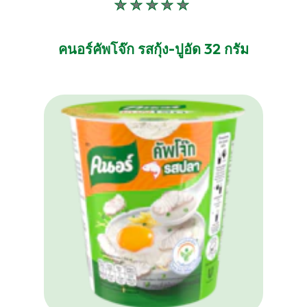
ไม่มี
การ
ให้
คนอร์คัพโจ๊ก รสกุ้ง-ปูอัด 32 กรัม
คะแนน
สำหรับ
product
นี้