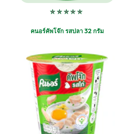
ไม่มี
การ
ให้
คนอร์คัพโจ๊ก รสปลา 32 กรัม
คะแนน
สำหรับ
product
นี้