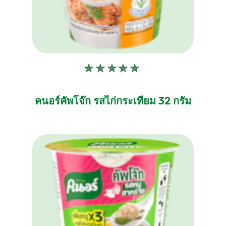
ไม่มี
การ
ให้
คนอร์คัพโจ๊ก รสไก่กระเทียม 32 กรัม
คะแนน
สำหรับ
product
นี้