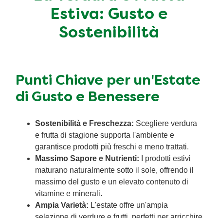
Estiva: Gusto e
Ricette a base di cereali
Insaporitori
Sostenibilità
Le ricette di Chiara Maci per Knorr
Consigli del mestiere
Punti Chiave per un'Estate
di Gusto e Benessere
Sostenibilità e Freschezza:
Scegliere verdura
e frutta di stagione supporta l'ambiente e
garantisce prodotti più freschi e meno trattati.
Massimo Sapore e Nutrienti:
I prodotti estivi
maturano naturalmente sotto il sole, offrendo il
massimo del gusto e un elevato contenuto di
vitamine e minerali.
Ampia Varietà:
L'estate offre un'ampia
selezione di verdure e frutti, perfetti per arricchire