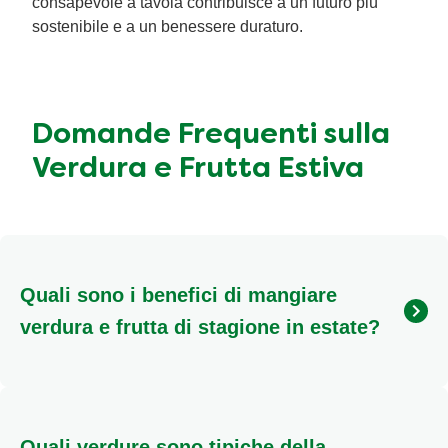
consapevole a tavola contribuisce a un futuro più
sostenibile e a un benessere duraturo.
Domande Frequenti sulla
Verdura e Frutta Estiva
Quali sono i benefici di mangiare
verdura e frutta di stagione in estate?
Mangiare
verdura e frutta estiva di stagione
garantisce prodotti più freschi, ricchi di nutrienti e dal
sapore intenso, poiché maturano naturalmente sotto
Quali verdure sono tipiche della