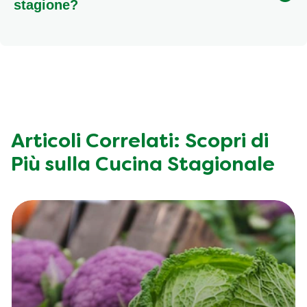
esalta ogni preparazione.
stagione?
Per trovare la migliore
verdura e frutta di stagione
,
ti consigliamo di visitare mercati contadini locali,
fruttivendoli di fiducia o reparti ortofrutta ben forniti
che valorizzano i prodotti locali e stagionali.
Articoli Correlati: Scopri di
Più sulla Cucina Stagionale