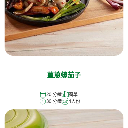
薑蔥蠔茄子
20 分鐘
簡單
30 分鐘
4
人份