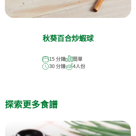
秋葵百合炒蝦球
15 分鐘
簡單
30 分鐘
4
人份
探索更多食譜