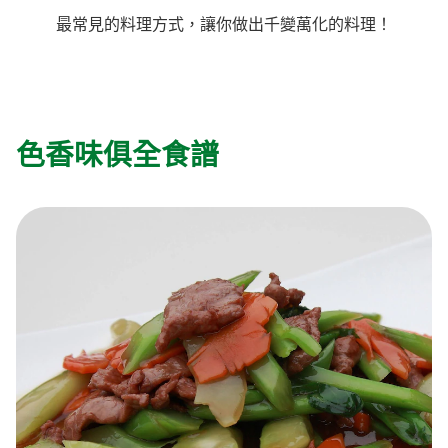
最常見的料理方式，讓你做出千變萬化的料理！
料理種類
家樂牌雞汁
愛環境食材篩選條件
家樂牌快熟通心粉
家樂牌鮮露
色香味俱全食譜
家樂牌鷹粟粉
家樂牌雞湯粒
家樂牌純鮮清雞湯