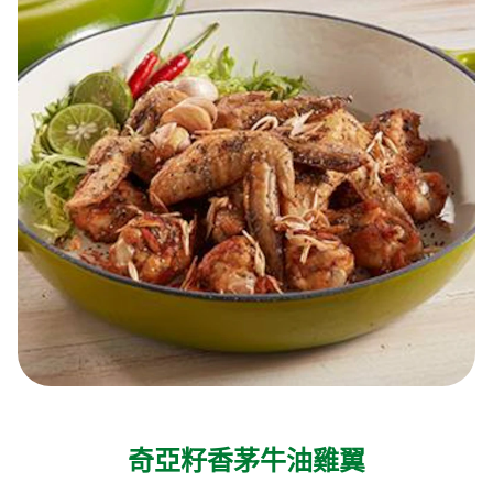
奇亞籽香茅牛油雞翼