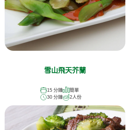
雪山飛天芥蘭
15 分鐘
簡單
30 分鐘
2
人份