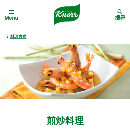
Skip to:
Menu
搜尋
料理方式
Back
Back
Back
食譜靈感
家樂牌產品
主頁
料理食材
家樂牌純鮮雞粉
背景
料理方式
家樂牌雞粉
甚麼是愛環境食材
季節節慶
家樂牌鮮菇粉
愛環境食材名單
煎炒料理
多國料理
家樂牌濃湯寶
愛環境食材食譜