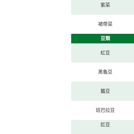
紫菜
裙帶菜
豆類
紅豆
黑龜豆
蠶豆
班巴拉豆
豇豆