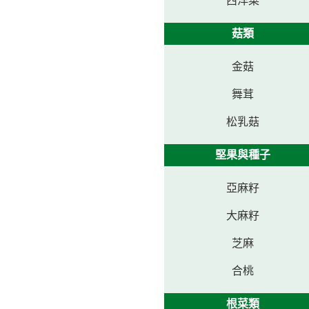
西洋菜
菇類
金菇
舞茸
松乳菇
堅果與種子
亞麻籽
大麻籽
芝麻
合桃
根菜類