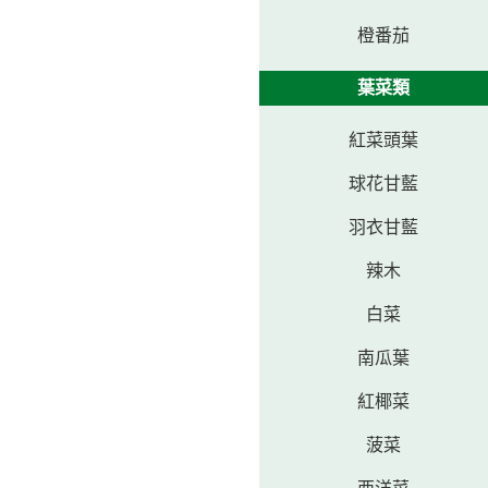
橙番茄
葉菜類
紅菜頭葉
球花甘藍
羽衣甘藍
辣木
白菜
南瓜葉
紅椰菜
菠菜