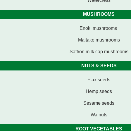
Watercress
MUSHROOMS
Enoki mushrooms
Maitake mushrooms
Saffron milk cap mushrooms
NUTS & SEEDS
Flax seeds
Hemp seeds
Sesame seeds
Walnuts
ROOT VEGETABLES