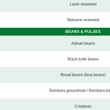
Laver seaweed
Wakame seaweed
BEANS & PULSES
Adzuki beans
Black turtle beans
Broad beans (fava beans)
Bambara groundnuts / Bambara b
Cowpeas