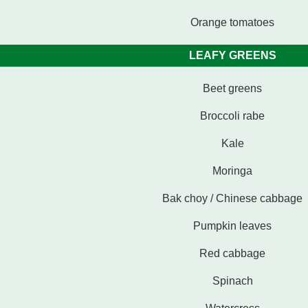
Orange tomatoes
LEAFY GREENS
Beet greens
Broccoli rabe
Kale
Moringa
Bak choy / Chinese cabbage
Pumpkin leaves
Red cabbage
Spinach