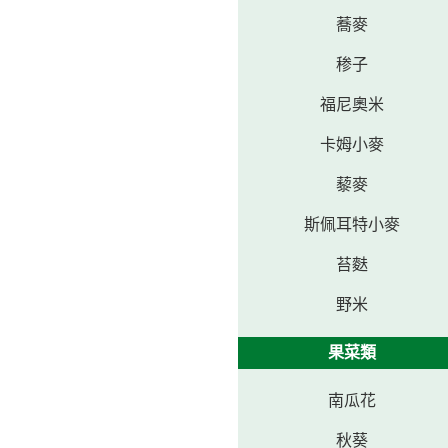
蕎麥
䅟子
福尼奧米
卡姆小麥
藜麥
斯佩耳特小麥
苔麩
野米
果菜類
南瓜花
秋葵