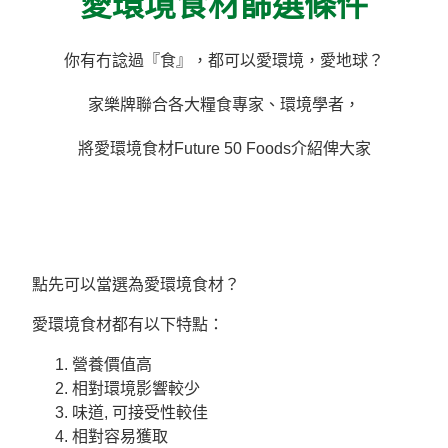
愛環境食材篩選條件
料理種類
家樂牌雞汁
愛環境食材篩選條件
你有冇諗過『食』，都可以愛環境，愛地球？
家樂牌快熟通心粉
家樂牌聯合各大糧食專家、環境學者，
將愛環境食材Future 50 Foods介紹俾大家
家樂牌鮮露
家樂牌鷹粟粉
家樂牌雞湯粒
點先可以當選為愛環境食材？
愛環境食材都有以下特點：
家樂牌純鮮清雞湯
營養價值高
相對環境影響較少
味道, 可接受性較佳
相對容易獲取