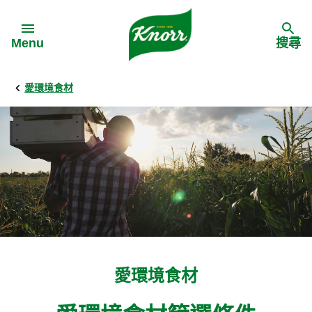
Skip to:
Menu
搜尋
愛環境食材
Back
Back
Back
食譜靈感
家樂牌產品
主頁
料理食材
家樂牌純鮮雞粉
背景
料理方式
家樂牌雞粉
甚麼是愛環境食材
季節節慶
家樂牌鮮菇粉
愛環境食材名單
愛環境食材
多國料理
家樂牌濃湯寶
愛環境食材食譜