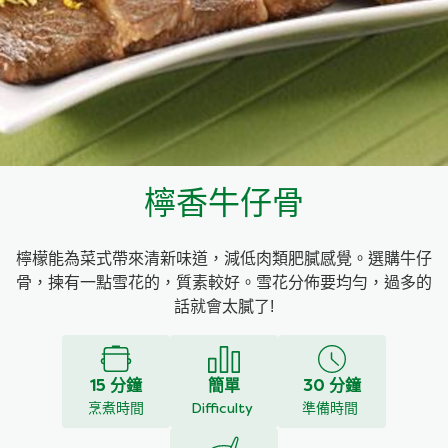
料理種類
家樂牌雞汁
愛環境食材篩選條件
家樂牌快熟通心粉
家樂牌鮮露
檸香牛仔骨
家樂牌鷹粟粉
檸檬能為菜式帶來清新味道，減低肉類肥膩感覺。選購牛仔
家樂牌雞湯粒
骨，揀有一點雪花的，質素較好。雪花分佈要均勻，過多的
話就會太膩了!
家樂牌純鮮清雞湯
15 分鐘
簡單
30 分鐘
烹煮時間
Difficulty
準備時間