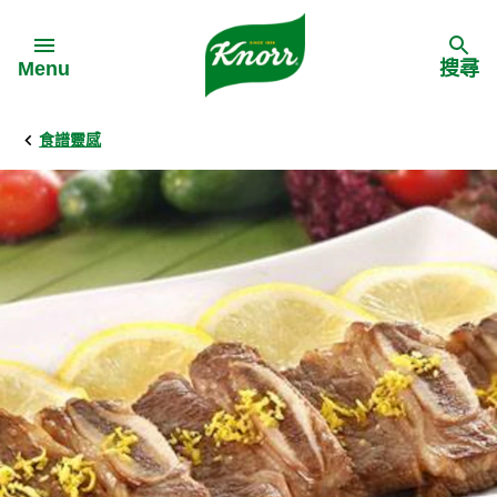
Skip to:
Menu
搜尋
食譜靈感
Back
Back
Back
食譜靈感
家樂牌產品
主頁
料理食材
家樂牌純鮮雞粉
背景
料理方式
家樂牌雞粉
甚麼是愛環境食材
季節節慶
家樂牌鮮菇粉
愛環境食材名單
多國料理
家樂牌濃湯寶
愛環境食材食譜