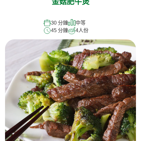
金菇肥牛煲
30 分鐘
中等
45 分鐘
4
人份