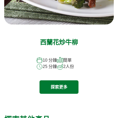
西蘭花炒牛柳
10 分鐘
簡單
25 分鐘
2
人份
探索更多