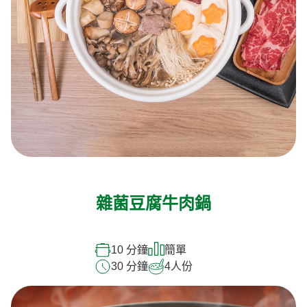
雜菌豆腐牛肉鍋
10 分鐘
簡單
30 分鐘
4
人份