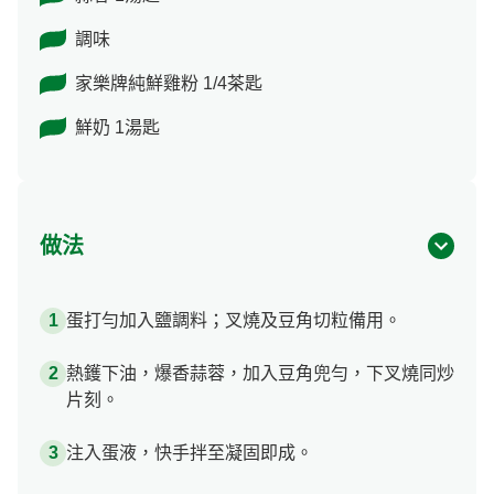
調味
家樂牌純鮮雞粉 1/4茶匙
鮮奶 1湯匙
做法
蛋打勻加入鹽調料；叉燒及豆角切粒備用。
熱鑊下油，爆香蒜蓉，加入豆角兜勻，下叉燒同炒
片刻。
注入蛋液，快手拌至凝固即成。