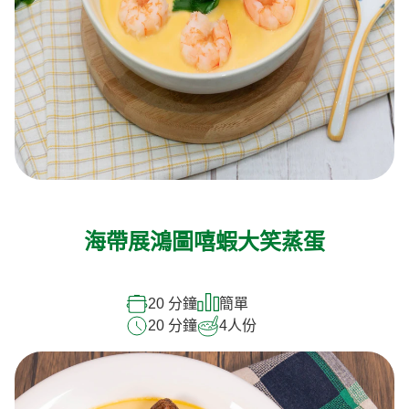
海帶展鴻圖嘻蝦大笑蒸蛋
20 分鐘
簡單
20 分鐘
4
人份