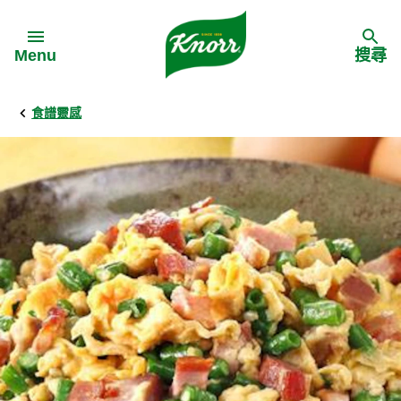
Skip to:
Menu
搜尋
食譜靈感
Back
Back
Back
食譜靈感
家樂牌產品
主頁
料理食材
家樂牌純鮮雞粉
背景
料理方式
家樂牌雞粉
甚麼是愛環境食材
季節節慶
家樂牌鮮菇粉
愛環境食材名單
多國料理
家樂牌濃湯寶
愛環境食材食譜