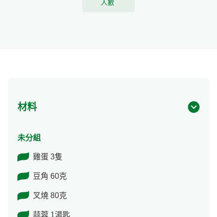
人數
材料
未分組
雞蛋 3隻
豆角 60克
叉燒 80克
蒜蓉 1湯匙