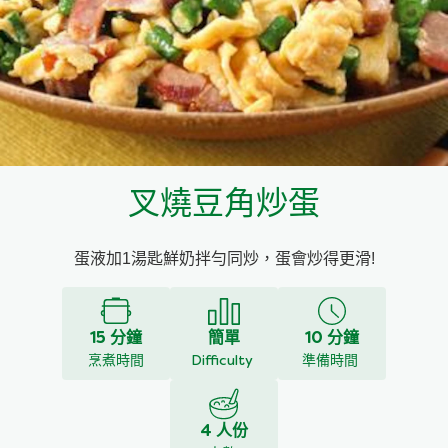
料理種類
家樂牌雞汁
愛環境食材篩選條件
家樂牌快熟通心粉
家樂牌鮮露
叉燒豆角炒蛋
家樂牌鷹粟粉
蛋液加1湯匙鮮奶拌勻同炒，蛋會炒得更滑!
家樂牌雞湯粒
家樂牌純鮮清雞湯
15 分鐘
簡單
10 分鐘
烹煮時間
Difficulty
準備時間
4 人份