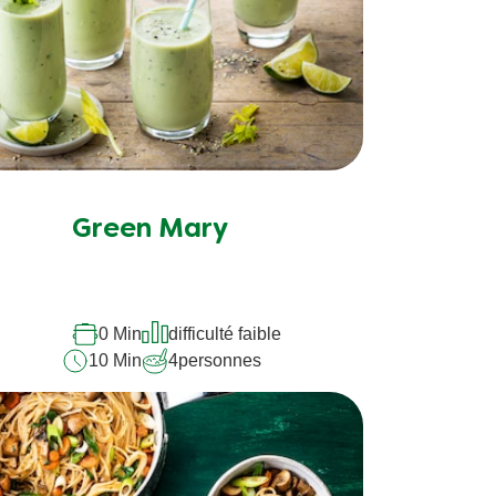
Green Mary
0 Min
difficulté faible
10 Min
4
personnes