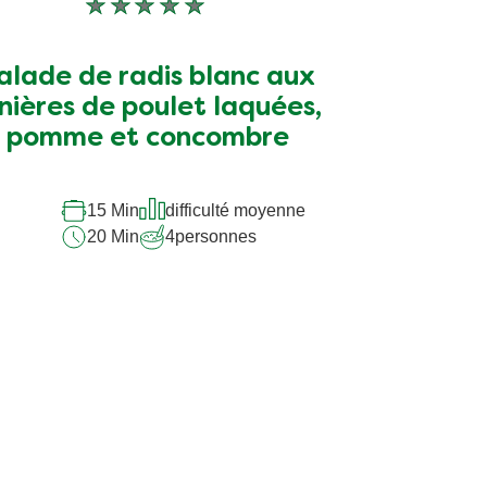
Aucune
évaluation
soumise
alade de radis blanc aux
pour
nières de poulet laquées,
ce
pomme et concombre
recipe
15 Min
difficulté moyenne
20 Min
4
personnes