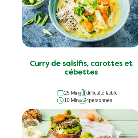
Curry de salsifis, carottes et
cébettes
25 Min
difficulté faible
10 Min
4
personnes