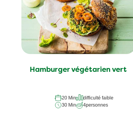
Hamburger végétarien vert
20 Min
difficulté faible
30 Min
4
personnes