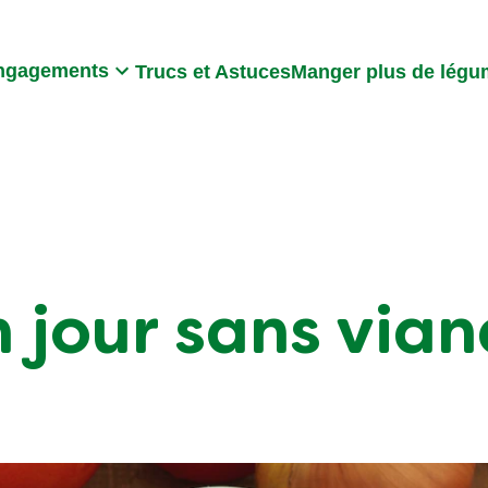
Search
ngagements
Trucs et Astuces
Manger plus de lég
 jour sans via