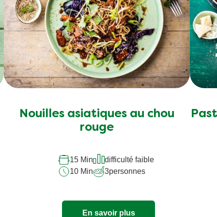
Nouilles asiatiques au chou
Past
rouge
15 Min
difficulté faible
10 Min
3
personnes
En savoir plus