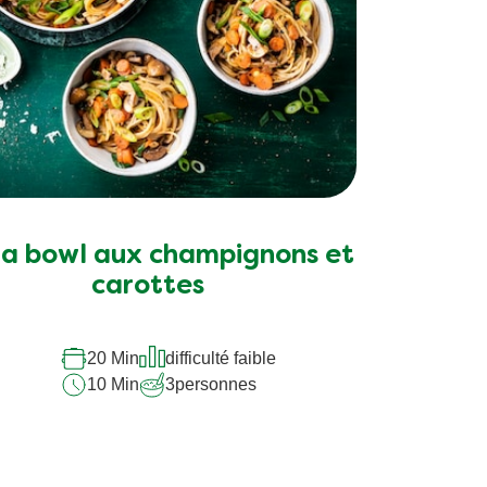
a bowl aux champignons et
carottes
20 Min
difficulté faible
10 Min
3
personnes