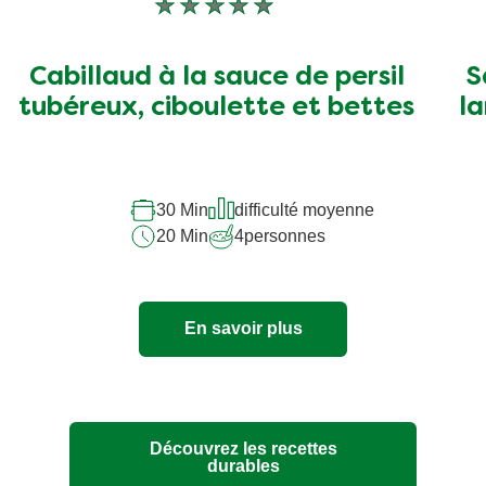
Aucune
évaluation
soumise
Cabillaud à la sauce de persil
S
pour
tubéreux, ciboulette et bettes
la
ce
recipe
30 Min
difficulté moyenne
20 Min
4
personnes
En savoir plus
Découvrez les recettes
durables