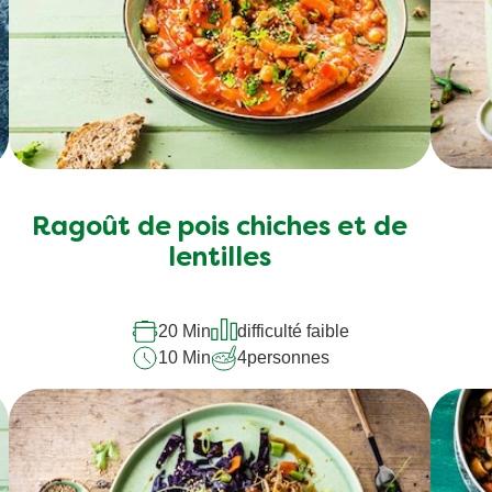
Ragoût de pois chiches et de
lentilles
20 Min
difficulté faible
10 Min
4
personnes