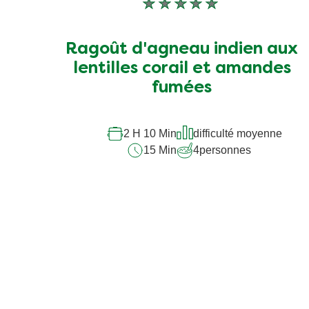
Aucune
évaluation
soumise
Ragoût d'agneau indien aux
pour
lentilles corail et amandes
ce
fumées
recipe
2 H 10 Min
difficulté moyenne
15 Min
4
personnes