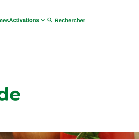
Activations
umes
Rechercher
nde