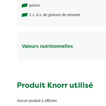
poivre
1 c. à s. de graines de sésame
Valeurs nutritionnelles
Energie (kcal)
Protéine (g)
Sucre (g)
Matières grasses (g)
Produit Knorr utilisé
Fibre (g)
Aucun produit à afficher.