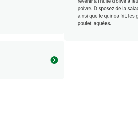
revenir à l'huile d'olive à f
poivre. Disposez de la sala
ainsi que le quinoa frit, les
poulet laquées.
339.67 kcal
16.19 g
10.54 g
22.5 g
1.39 g