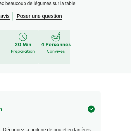
ec beaucoup de légumes sur la table.
 avis
Poser une question
é
20 Min
4 Personnes
Préparation
Convives
é
n
é : Découpez la poitrine de poulet en lanières