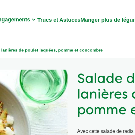
Search
ngagements
Trucs et Astuces
Manger plus de lég
x lanières de poulet laquées, pomme et concombre
Salade d
lanières
pomme e
Avec cette salade de radi