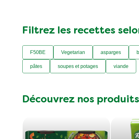
Filtrez les recettes sel
F50BE
Vegetarian
asparges
b
pâtes
soupes et potages
viande
Découvrez nos produit