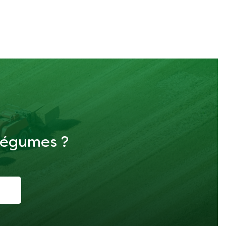
 légumes ?
i