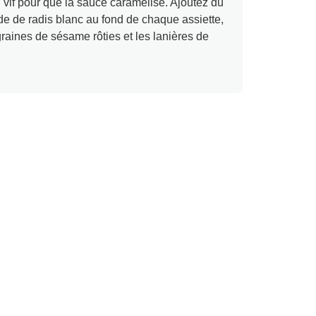
eu vif pour que la sauce caramélise. Ajoutez du
de de radis blanc au fond de chaque assiette,
 graines de sésame rôties et les lanières de