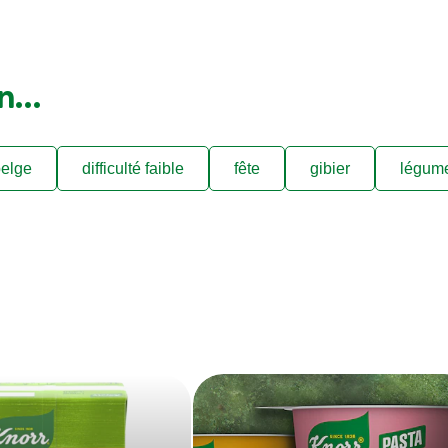
on…
elge
difficulté faible
fête
gibier
légum
s