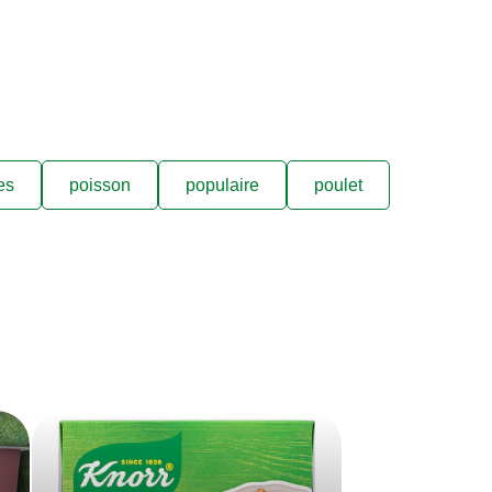
es
poisson
populaire
poulet