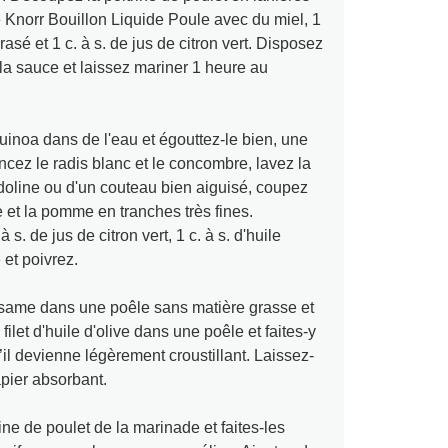
e Knorr Bouillon Liquide Poule avec du miel, 1
 écrasé et 1 c. à s. de jus de citron vert. Disposez
 la sauce et laissez mariner 1 heure au
uinoa dans de l'eau et égouttez-le bien, une
rincez le radis blanc et le concombre, lavez la
oline ou d'un couteau bien aiguisé, coupez
e et la pomme en tranches très fines.
s. de jus de citron vert, 1 c. à s. d'huile
 et poivrez.
sésame dans une poêle sans matière grasse et
filet d'huile d'olive dans une poêle et faites-y
u’il devienne légèrement croustillant. Laissez-
apier absorbant.
rine de poulet de la marinade et faites-les