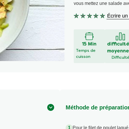
vous mettez une salade av
Écrire un
Aucune
évaluation
soumise
pour
ce
15 Min
difficult
recipe
Temps de
moyenne
cuisson
Difficult
Méthode de préparatio
Pour le filet de poulet laqu