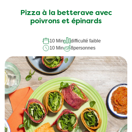
évaluation
soumise
Pizza à la betterave avec
pour
poivrons et épinards
ce
recipe
10 Min
difficulté faible
10 Min
8
personnes