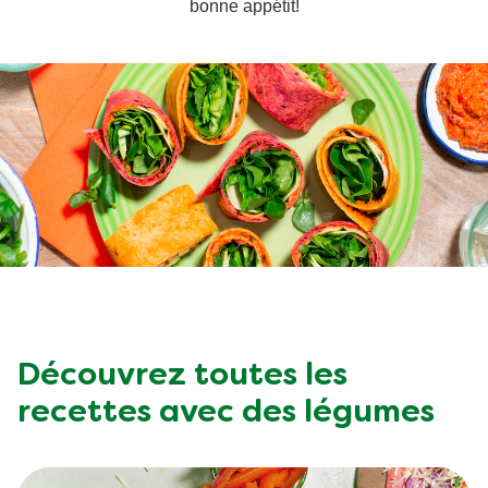
bonne appétit!
Aides culinaires
Végétarien
Wraps aux légumes
Ingrédients
Prêt à l'emploi
Wraps aux légumes
Snackpots
Occasions
Découvrez toutes les
recettes avec des légumes