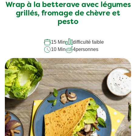
soumise
Wrap à la betterave avec légumes
pour
grillés, fromage de chèvre et
ce
pesto
recipe
15 Min
difficulté faible
10 Min
4
personnes