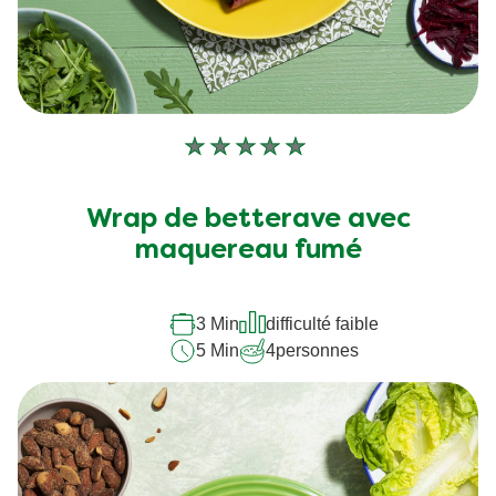
Aucune
évaluation
soumise
Wrap de betterave avec
pour
maquereau fumé
ce
recipe
3 Min
difficulté faible
5 Min
4
personnes