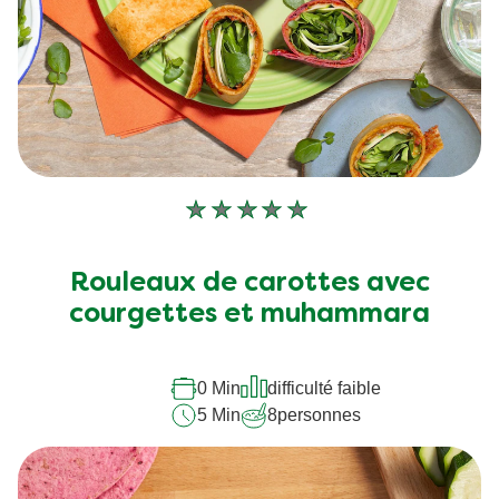
Aucune
évaluation
soumise
Rouleaux de carottes avec
pour
courgettes et muhammara
ce
recipe
0 Min
difficulté faible
5 Min
8
personnes