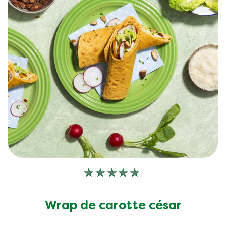
Aucune
évaluation
soumise
Wrap de carotte césar
pour