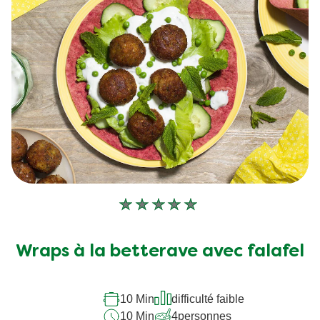
Aucune
évaluation
soumise
Wraps à la betterave avec falafel
pour
ce
10 Min
difficulté faible
recipe
10 Min
4
personnes