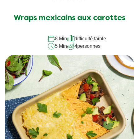
Aucune
évaluation
soumise
Wraps mexicains aux carottes
pour
ce
8 Min
difficulté faible
recipe
5 Min
4
personnes