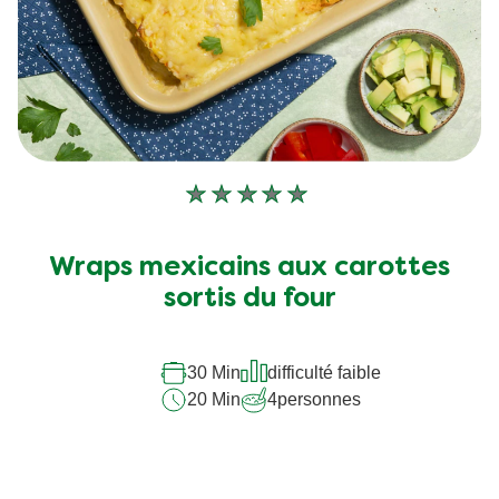
Aucune
évaluation
soumise
Wraps mexicains aux carottes
pour
sortis du four
ce
recipe
30 Min
difficulté faible
20 Min
4
personnes