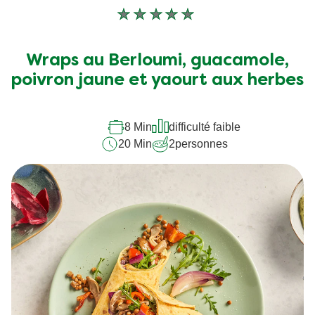
Aucune
évaluation
soumise
Wraps au Berloumi, guacamole,
pour
poivron jaune et yaourt aux herbes
ce
recipe
8 Min
difficulté faible
20 Min
2
personnes