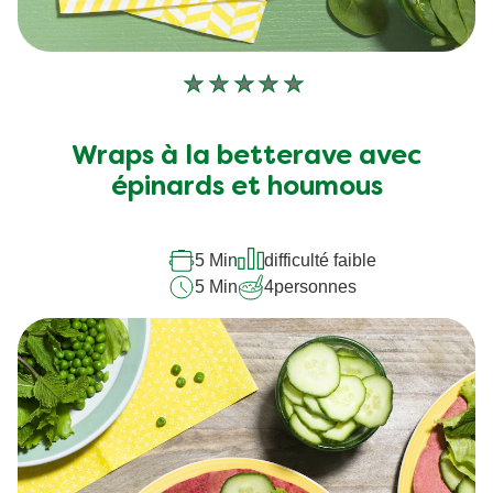
Aucune
évaluation
soumise
Wraps à la betterave avec
pour
épinards et houmous
ce
recipe
5 Min
difficulté faible
5 Min
4
personnes