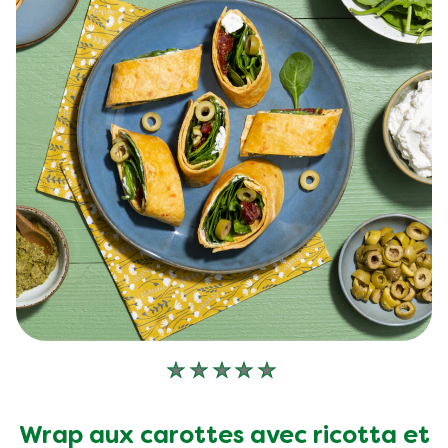
Aucune
évaluation
soumise
Wrap aux carottes avec ricotta et