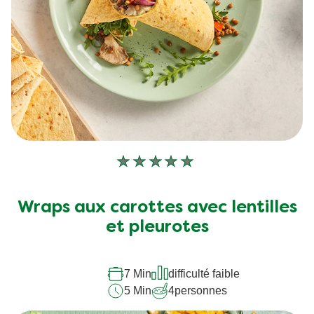
Aucune
évaluation
soumise
Wraps aux carottes avec lentilles
pour
et pleurotes
ce
recipe
7 Min
difficulté faible
5 Min
4
personnes