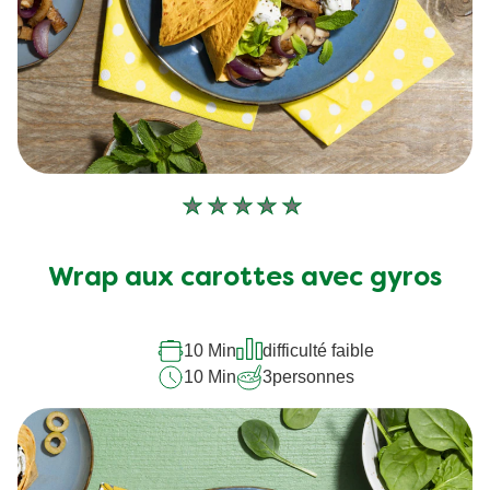
Aucune
évaluation
soumise
Wrap aux carottes avec gyros
pour
ce
10 Min
difficulté faible
recipe
10 Min
3
personnes