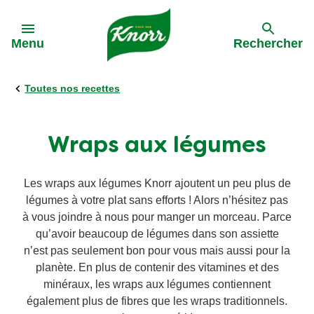
Skip to:
Menu
Rechercher
Toutes nos recettes
Précédent
Précédent
Précédent
Précédent
Tous nos produits
L'approvisionnement durable
Activations
Toutes les recettes
Wraps aux légumes
Bouillon
Rappel sauce
La meilleure bolognaise de Belgique '24
Les pâtes
Les wraps aux légumes Knorr ajoutent un peu plus de
légumes à votre plat sans efforts ! Alors n’hésitez pas
Soupes
Dinnerdate
à vous joindre à nous pour manger un morceau. Parce
La Soupe
qu’avoir beaucoup de légumes dans son assiette
n’est pas seulement bon pour vous mais aussi pour la
Pâtes aux légumes
Pâtes aux légumes
planète. En plus de contenir des vitamines et des
minéraux, les wraps aux légumes contiennent
Sauces
également plus de fibres que les wraps traditionnels.
Rapide et facile