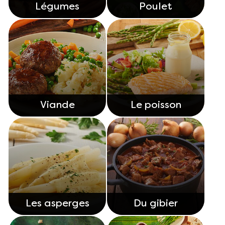
Légumes
Poulet
Viande
Le poisson
Les asperges
Du gibier