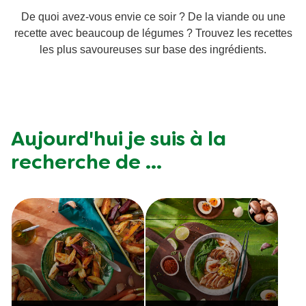
De quoi avez-vous envie ce soir ? De la viande ou une
Aides culinaires
Végétarien
recette avec beaucoup de légumes ? Trouvez les recettes
les plus savoureuses sur base des ingrédients.
Wraps aux légumes
Ingrédients
Prêt à l'emploi
Wraps aux légumes
Aujourd'hui je suis à la
Snackpots
Occasions
recherche de ...