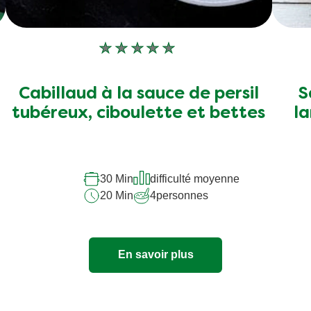
Aucune
évaluation
soumise
Cabillaud à la sauce de persil
S
pour
tubéreux, ciboulette et bettes
la
ce
recipe
30 Min
difficulté moyenne
20 Min
4
personnes
En savoir plus