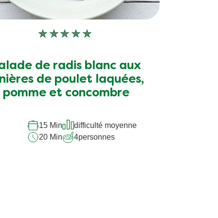
Aucune
évaluation
soumise
alade de radis blanc aux
pour
nières de poulet laquées,
ce
pomme et concombre
recipe
15 Min
difficulté moyenne
20 Min
4
personnes