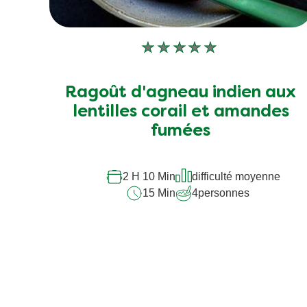
Aucune
évaluation
soumise
Ragoût d'agneau indien aux
pour
lentilles corail et amandes
ce
fumées
recipe
2 H 10 Min
difficulté moyenne
15 Min
4
personnes