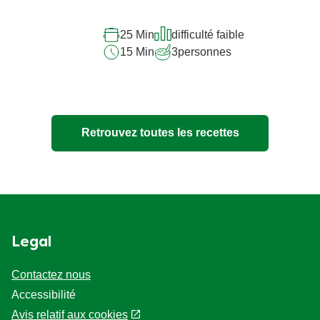
pour
ce
25 Min
difficulté faible
recipe
15 Min
3
personnes
Retrouvez toutes les recettes
Legal
Contactez nous
Accessibilité
Avis relatif aux cookies