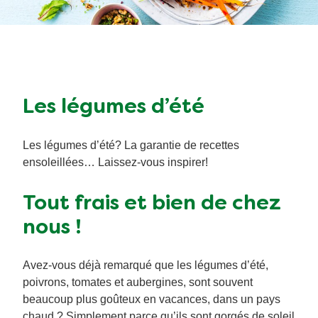
Végétarien
Aides culinaires
Ingrédients
Wraps aux légumes
Les légumes d’été
Wraps aux légumes
Prêt à l'emploi
Les légumes d’été? La garantie de recettes
Occasions
Snackpots
ensoleillées… Laissez-vous inspirer!
Tout frais et bien de chez
nous !
Avez-vous déjà remarqué que les légumes d’été,
poivrons, tomates et aubergines, sont souvent
beaucoup plus goûteux en vacances, dans un pays
chaud ? Simplement parce qu’ils sont gorgés de soleil