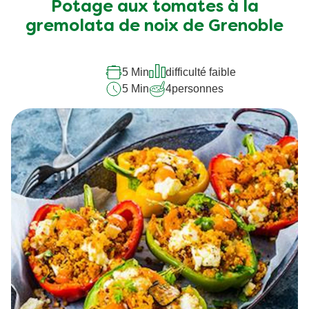
soumise
Potage aux tomates à la
pour
gremolata de noix de Grenoble
ce
recipe
5 Min
difficulté faible
5 Min
4
personnes