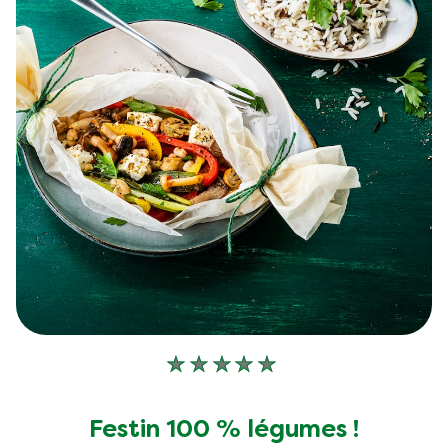
Aucune
évaluation
soumise
Festin 100 % légumes !