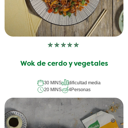
No
se
han
Wok de cerdo y vegetales
enviado
calificaciones
30 MINS
dificultad media
para
20 MINS
4
Personas
este
recipe