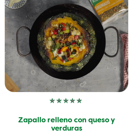
No
se
han
Zapallo relleno con queso y
enviado
verduras