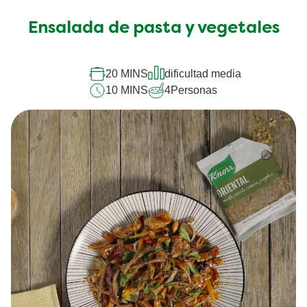
se
han
Ensalada de pasta y vegetales
enviado
calificaciones
20 MINS
dificultad media
para
10 MINS
4
Personas
este
recipe