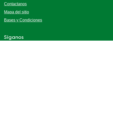
Contactanos
Mapa del sitio
Bases y Condiciones
Síganos
Registrarse
Ubicación
Argentina
Cambiar locación
© 2026 Copyright Unilever