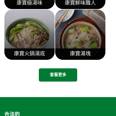
康寶極湯味
康寶鮮味職人
康寶火鍋湯底
康寶湯塊
查看更多
合法的