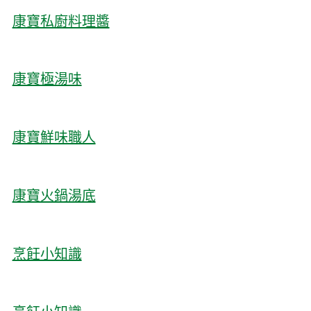
康寶私廚料理醬
康寶極湯味
康寶鮮味職人
康寶火鍋湯底
烹飪小知識