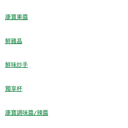
康寶果醬
鮮雞晶
鮮味炒手
獨享杯
康寶調味醬/辣醬