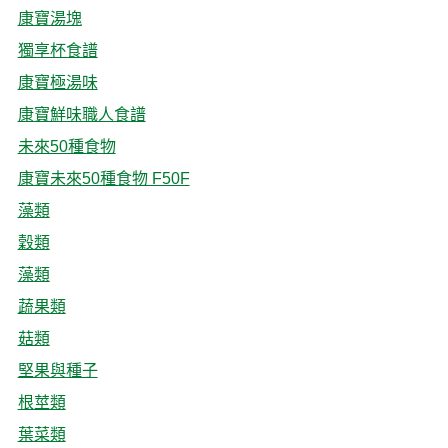
康寶湯塊
獨享杯食譜
康寶極湯味
康寶鮮味職人食譜
未來50種食物
康寶未來50種食物 F50F
藻類
穀類
藻類
蔬果類
菇類
堅果與種子
根莖類
葉菜類