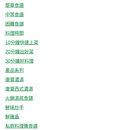
簡單食譜
中等食譜
困難食譜
料理時間
10分鐘快速上菜
20分鐘出好菜
30分鐘好料理
產品系列
康寶濃湯
康寶西式濃湯
火鍋湯底食譜
鮮味炒手
鮮雞晶
私廚料理醬食譜