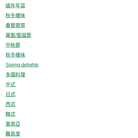
過年年菜
秋冬暖味
春夏開胃
萬聖/聖誕節
中秋節
秋冬暖味
Spring delights
多國料理
中式
日式
西式
韓式
東南亞
難易度