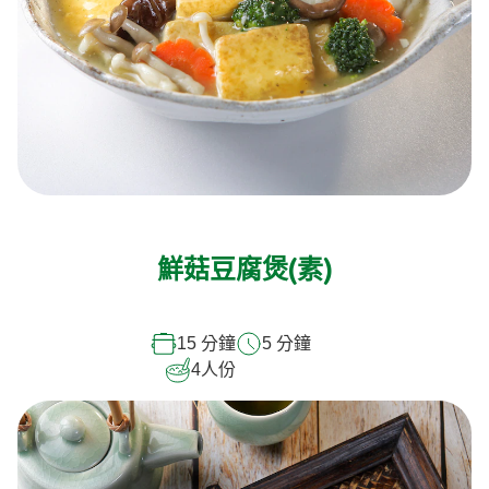
鮮菇豆腐煲(素)
15 分鐘
5 分鐘
4
人份