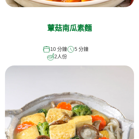
蕈菇南瓜素麵
10 分鐘
5 分鐘
2
人份