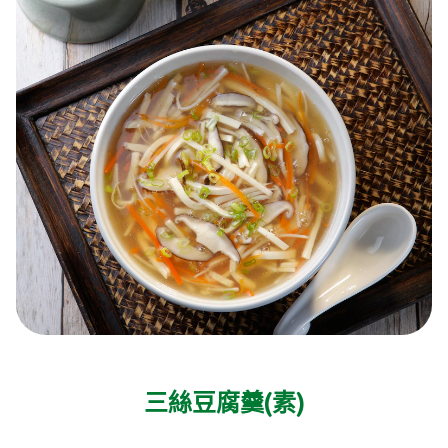
三絲豆腐羹(素)