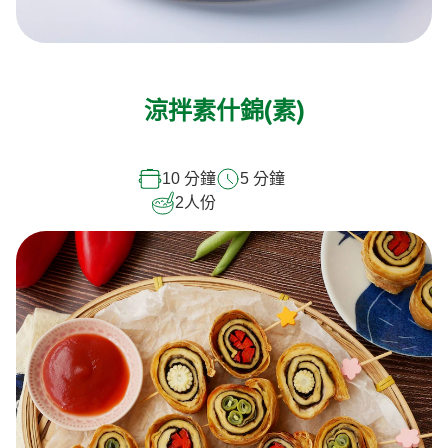
涼拌素什錦(素)
10 分鐘
5 分鐘
2
人份