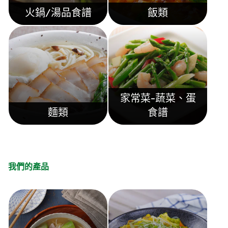
火鍋/湯品食譜
飯類
家常菜-蔬菜、蛋
麵類
食譜
我們的產品