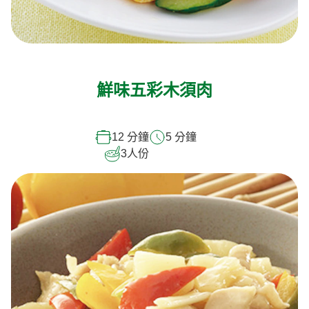
鮮味五彩木須肉
12 分鐘
5 分鐘
3
人份