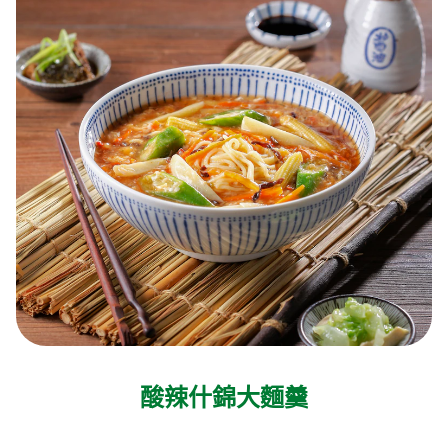
酸辣什錦大麵羹