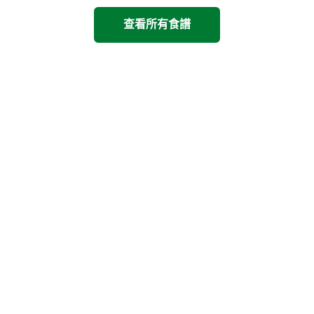
查看所有食譜
看看其他康寶產品
上一步
下一步