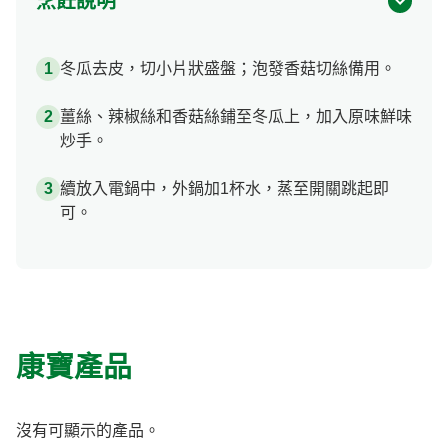
烹飪說明
冬瓜去皮，切小片狀盛盤；泡發香菇切絲備用。
薑絲、辣椒絲和香菇絲鋪至冬瓜上，加入原味鮮味
炒手。
續放入電鍋中，外鍋加1杯水，蒸至開關跳起即
可。
康寶產品
沒有可顯示的產品。