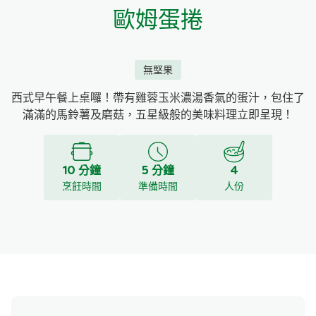
歐姆蛋捲
無堅果
西式早午餐上桌囉！帶有雞蓉玉米濃湯香氣的蛋汁，包住了
滿滿的馬鈴薯及磨菇，五星級般的美味料理立即呈現！
10 分鐘
5 分鐘
4
烹飪時間
準備時間
人份