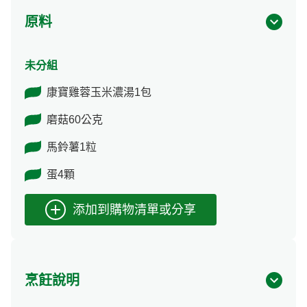
原料
未分組
康寶雞蓉玉米濃湯1包
磨菇60公克
馬鈴薯1粒
蛋4顆
烹飪說明