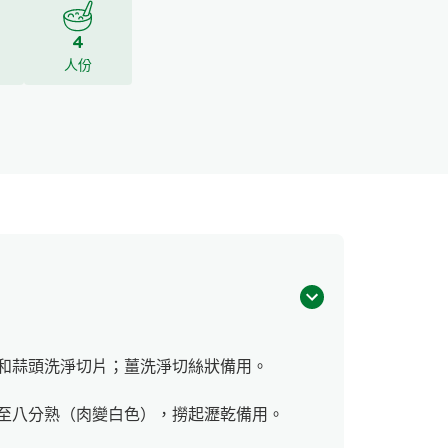
4
人份
和蒜頭洗淨切片；薑洗淨切絲狀備用。
至八分熟（肉變白色），撈起瀝乾備用。