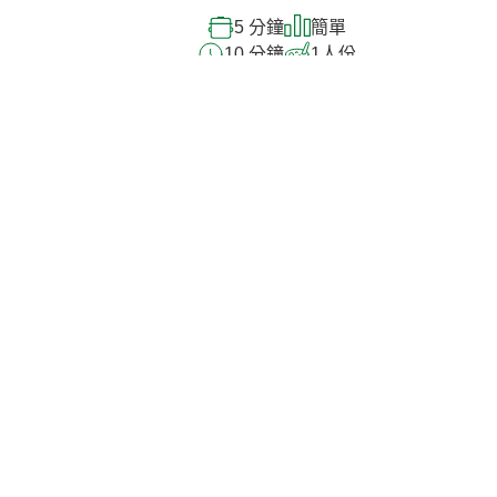
5 分鐘
簡單
10 分鐘
1
人份
看看其他康寶產品