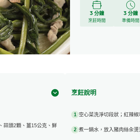
3 分鐘
3 分鐘
烹飪時間
準備時間
烹飪說明
空心菜洗淨切段狀；紅辣椒
、蒜頭2顆、薑15公克、鮮
煮一鍋水，放入豬肉絲汆燙