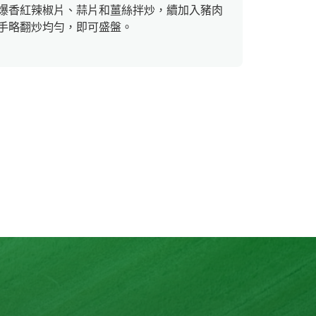
爆香紅辣椒片、蒜片和薑絲拌炒，續加入豬肉
手略翻炒均勻，即可盛盤。