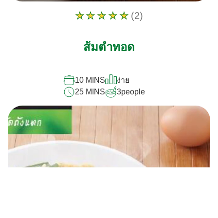
(2)
คะแนน
เฉลี่ย
ของ
ส้มตำทอด
ส้มตำ
ทอด
นี้
คือ
10 MINS
ง่าย
5.0
25 MINS
3
people
จาก
5
จาก
คะแนน
2