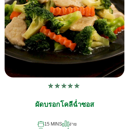
ไม่มี
การ
ให้
ผัดบรอกโคลีฉ่ำซอส
คะแนน
สำหรับ
recipe
นี้
15 MINS
ง่าย