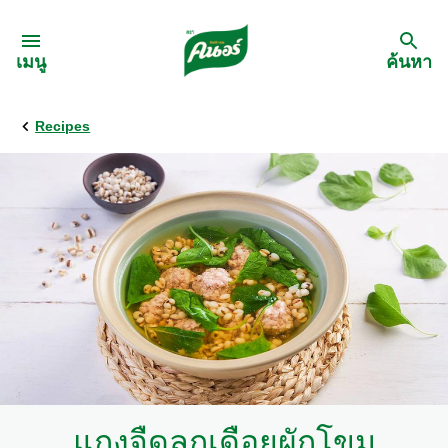
Skip to:
เมนู
ค้นหา
Recipes
กลับ
สูตรอาหาร
เมนูอาหารตามวัตถุดิบ
เมนูอาหารตามประเภทการทำ
เมนูสุขภาพ
เมนูอาหารประจำภาค
แกงจืดลูกเดือยผักโขม