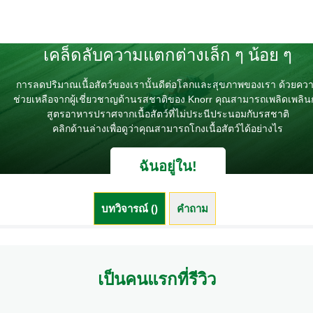
เคล็ดลับความแตกต่างเล็ก ๆ น้อย ๆ
การลดปริมาณเนื้อสัตว์ของเรานั้นดีต่อโลกและสุขภาพของเรา ด้วยคว
ช่วยเหลือจากผู้เชี่ยวชาญด้านรสชาติของ Knorr คุณสามารถเพลิดเพลิน
สูตรอาหารปราศจากเนื้อสัตว์ที่ไม่ประนีประนอมกับรสชาติ
คลิกด้านล่างเพื่อดูว่าคุณสามารถโกงเนื้อสัตว์ได้อย่างไร
ฉันอยู่ใน!
บทวิจารณ์ ()
คำถาม (0)
เป็นคนแรกที่รีวิว