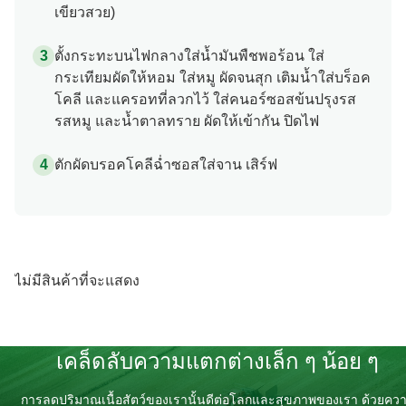
เขียวสวย)
ตั้งกระทะบนไฟกลางใส่น้ำมันพืชพอร้อน ใส่
กระเทียมผัดให้หอม ใส่หมู ผัดจนสุก เติมน้ำใส่บร็อค
โคลี และแครอทที่ลวกไว้ ใส่คนอร์ซอสข้นปรุงรส
รสหมู และน้ำตาลทราย ผัดให้เข้ากัน ปิดไฟ
ตักผัดบรอคโคลีฉ่ำซอสใส่จาน เสิร์ฟ
ไม่มีสินค้าที่จะแสดง
เคล็ดลับความแตกต่างเล็ก ๆ น้อย ๆ
การลดปริมาณเนื้อสัตว์ของเรานั้นดีต่อโลกและสุขภาพของเรา ด้วยคว