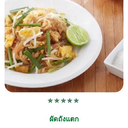
ไม่มี
การ
ให้
ผัดถังแตก
คะแนน
สำหรับ