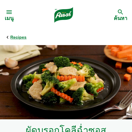
Skip to:
เมนู
ค้นหา
Recipes
กลับ
สูตรอาหาร
เมนูอาหารตามวัตถุดิบ
เมนูอาหารตามประเภทการทำ
เมนูสุขภาพ
เมนูอาหารประจำภาค
ผัดบรอกโคลีฉ่ำซอส