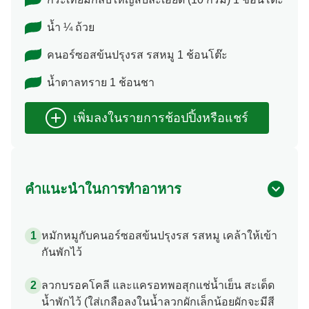
น้ำ ¼ ถ้วย
คนอร์ซอสข้นปรุงรส รสหมู 1 ช้อนโต๊ะ
น้ำตาลทราย 1 ช้อนชา
คำแนะนำในการทำอาหาร
หมักหมูกับคนอร์ซอสข้นปรุงรส รสหมู เคล้าให้เข้า
กันพักไว้
ลวกบรอคโคลี และแครอทพอสุกแช่น้ำเย็น สะเด็ด
น้ำพักไว้ (ใส่เกลือลงในน้ำลวกผักเล็กน้อยผักจะมีสี