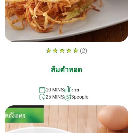
(2)
คะแนน
เฉลี่ย
ของ
ส้มตำทอด
ส้มตำ
ทอด
นี้
คือ
10 MINS
ง่าย
5.0
25 MINS
3
people
จาก
5
จาก
คะแนน
2