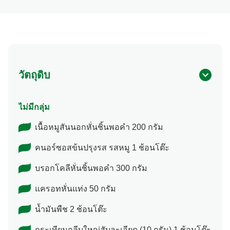
วัตถุดิบ
ไม่มีกลุ่ม
เนื้อหมูสันนอกหั่นชิ้นพอคำ 200 กรัม
คนอร์ซอสข้นปรุงรส รสหมู 1 ช้อนโต๊ะ
บรอกโคลีหั่นชิ้นพอคำ 300 กรัม
แครอทหั่นแท่ง 50 กรัม
น้ำมันพืช 2 ช้อนโต๊ะ
กระเทียมกลีบใหญ่สับละเอียด (10 กรัม) 1 ช้อนโต๊ะ