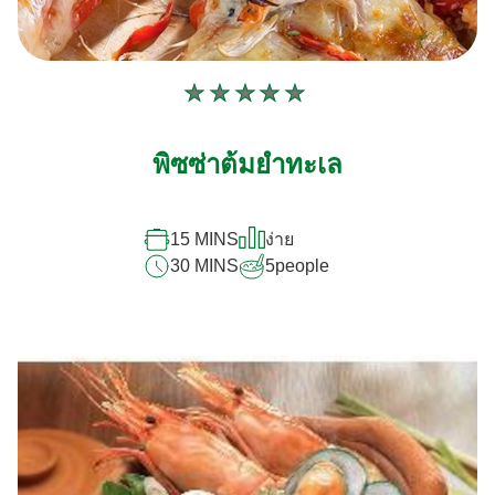
ไม่มี
การ
ให้
พิซซ่าต้มยำทะเล
คะแนน
สำหรับ
recipe
นี้
15 MINS
ง่าย
30 MINS
5
people