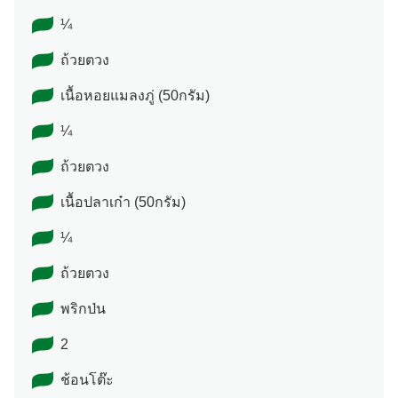
¼
ถ้วยตวง
เนื้อหอยแมลงภู่ (50กรัม)
¼
ถ้วยตวง
เนื้อปลาเก๋า (50กรัม)
¼
ถ้วยตวง
พริกป่น
2
ช้อนโต๊ะ