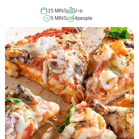
recipe
นี้
15 MINS
ง่าย
5 MINS
4
people