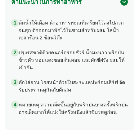
คำแนะนำในการทำอาหาร
ต้มน้ำให้เดือด นำอาหารทะเลที่เตรียมไว้ลงไปลวก
จนสุก ตักออกมาพักไว้ในชามสำหรับผสม ใส่น้ำ
เปล่าร้อน 2 ช้อนโต๊ะ
ปรุงรสชาติด้วยคนอร์อร่อยชัวร์ น้ำมะนาว พริกป่น
ข้าวคั่ว หอมแดงซอย ต้นหอม และผักชีฝรั่ง ผสมให้
เข้ากัน
ตักใส่จาน โรยหน้าด้วยใบสะระแหน่พร้อมเสิร์ฟ จัด
รับประทานคู่กันกับผักสด
หมายเหตุ ความเผ็ดขึ้นอยู่กับพริกป่นบางครั้งพริกป่น
อาจเผ็ดมากให้แบ่งใส่ครึ่งหนึ่งแล้วชิมรสดูก่อน