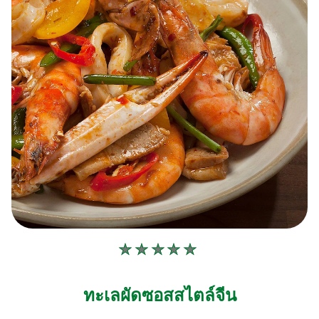
ไม่มี
การ
ให้
ทะเลผัดซอสสไตล์จีน
คะแนน
สำหรับ