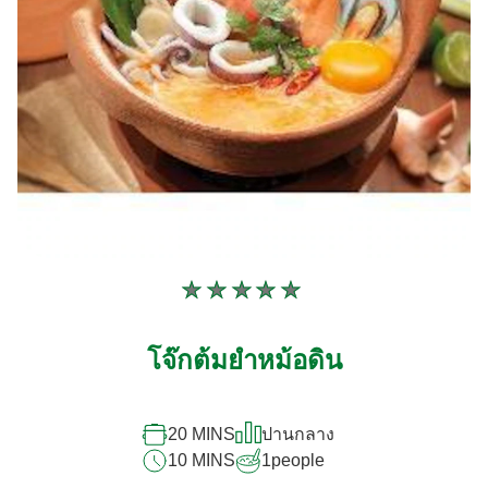
ไม่มี
การ
ให้
โจ๊กต้มยำหม้อดิน
คะแนน
สำหรับ
recipe
นี้
20 MINS
ปานกลาง
10 MINS
1
people