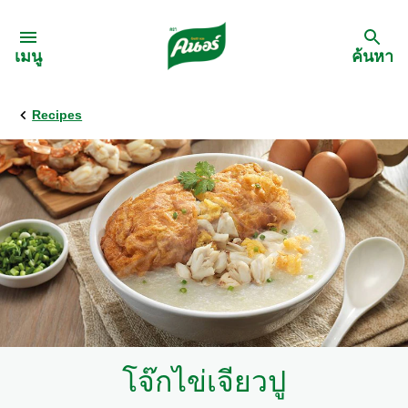
Skip to:
เมนู
ค้นหา
Recipes
กลับ
สูตรอาหาร
เมนูอาหารตามวัตถุดิบ
เมนูอาหารตามประเภทการทำ
เมนูสุขภาพ
โจ๊กไข่เจียวปู
เมนูอาหารประจำภาค