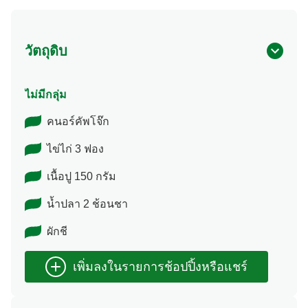
วัตถุดิบ
ไม่มีกลุ่ม
คนอร์คัพโจ๊ก
ไข่ไก่ 3 ฟอง
เนื้อปู 150 กรัม
น้ำปลา 2 ช้อนชา
ผักชี