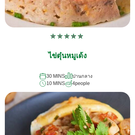
ไม่มี
การ
ให้
ไข่ตุ๋นหมูเด้ง
คะแนน
สำหรับ
recipe
นี้
30 MINS
ปานกลาง
10 MINS
4
people