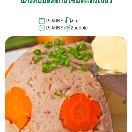
แกงส้มมะละกอไข่มดแดงเจียว
คะแนน
สำหรับ
recipe
นี้
15 MINS
ง่าย
15 MINS
2
people