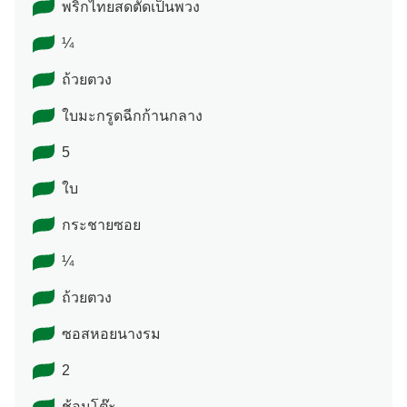
¼
ถ้วยตวง
ใบมะกรูดฉีกก้านกลาง
5
ใบ
กระชายซอย
¼
ถ้วยตวง
ซอสหอยนางรม
2
ช้อนโต๊ะ