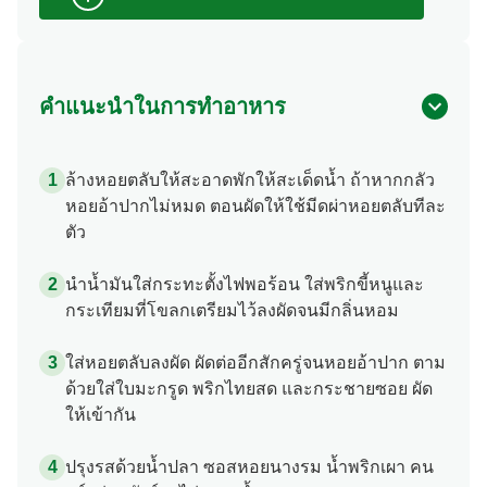
คำแนะนำในการทำอาหาร
ล้างหอยตลับให้สะอาดพักให้สะเด็ดน้ำ ถ้าหากกลัว
หอยอ้าปากไม่หมด ตอนผัดให้ใช้มีดผ่าหอยตลับทีละ
ตัว
นำน้ำมันใส่กระทะตั้งไฟพอร้อน ใส่พริกขี้หนูและ
กระเทียมที่โขลกเตรียมไว้ลงผัดจนมีกลิ่นหอม
ใส่หอยตลับลงผัด ผัดต่ออีกสักครู่จนหอยอ้าปาก ตาม
ด้วยใส่ใบมะกรูด พริกไทยสด และกระชายซอย ผัด
ให้เข้ากัน
ปรุงรสด้วยน้ำปลา ซอสหอยนางรม น้ำพริกเผา คน
อร์อร่อยชัวร์รสไก่ และ น้ำตาลทราย