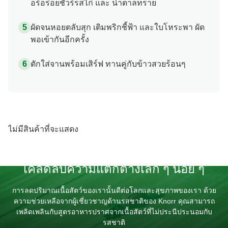
ผัดจนหอยตลับสุก เติมพริกชี้ฟ้า และใบโหระพา ผัด
พอเข้ากันอีกครั้ง
ตักใส่จานพร้อมเสิร์ฟ ทานคู่กับข้าวสวยร้อนๆ
ไม่มีสินค้าที่จะแสดง
เคล็ดลับความแตกต่างเล็ก ๆ น้อย ๆ
การลดปริมาณเนื้อสัตว์ของเรานั้นดีต่อโลกและสุขภาพของเรา ด้วยคว
ช่วยเหลือจากผู้เชี่ยวชาญด้านรสชาติของ Knorr คุณสามารถเพลิดเพลิน
สูตรอาหารปราศจากเนื้อสัตว์ที่ไม่ประนีประนอมกับรสชาติ
คลิกด้านล่างเพื่อดูว่าคุณสามารถโกงเนื้อสัตว์ได้อย่างไร