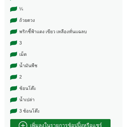
¼
ถ้วยตวง
พริกชี้ฟ้าแดง เขียว เหลืองหั่นแฉลบ
3
เม็ด
น้ำมันพืช
2
ช้อนโต๊ะ
น้ำเปล่า
3 ช้อนโต๊ะ