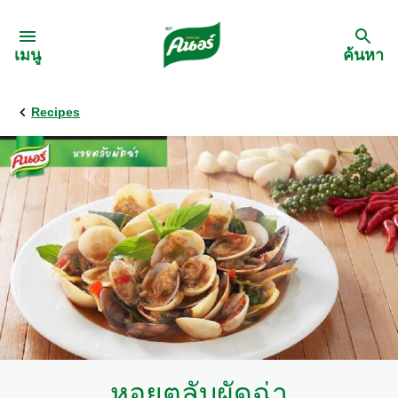
Skip to:
เมนู
ค้นหา
Recipes
กลับ
สูตรอาหาร
เมนูอาหารตามวัตถุดิบ
เมนูอาหารตามประเภทการทำ
เมนูสุขภาพ
เมนูอาหารประจำภาค
หอยตลับผัดฉ่า