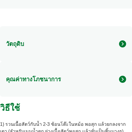
วัตถุดิบ
คนอร์สูตรสำเร็จ ลาบ-น้ำตก
คุณค่าทางโภชนาการ
ไขมันทั้งหมด
0 g.
วิธีใช้
ไขมันอิ่มตัว
0 g.
เกลือ
500 mg.
1) รวนเนื้อสัตว์กับน้ำ 2-3 ช้อนโต๊ะในหม้อ พอสุก แล้วยกลงจาก
น้ำตาล
less than 1 g.
เตา (สำหรับเมนูน้ำตก ย่างเนื้อสัตว์พอสุก แล้วหั่นเป็นชิ้นบางๆ)