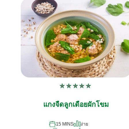
ไม่มี
การ
ให้
แกงจืดลูกเดือยผักโขม
คะแนน
สำหรับ
15 MINS
ง่าย
recipe