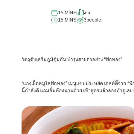
สำหรับ
15 MINS
ง่าย
recipe
15 MINS
3
people
นี้
วัตถุดิบเสริมภูมิคุ้มกัน บำรุงสายตาอย่าง “ฟักทอง”
“แกงเผ็ดหมูใส่ฟักทอง” เมนูแซ่บประหยัด เฮลท์ตี้จาก “ฟ
นี้กำลังดี แถมอิ่มท้องนานด้วย เข้าสูตรแล้วลองทำดูเลย!