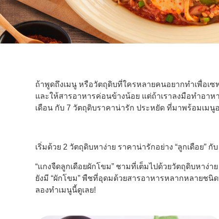
ถ้าพูดถึงเมนู หรือวัตถุดิบที่ใครหลายคนอยากทำเพื่อเซ
และให้สารอาหารค่อนข้างน้อย แต่ถ้าเราลงมือทำอาหารด้ว
เดือน กับ 7 วัตถุดิบราคาน่ารัก ประหยัด ที่มาพร้อมเม
เริ่มด้วย 2 วัตถุดิบหาง่าย ราคาน่ารักอย่าง “ลูกเดือย” กั
“แกงจืดลูกเดือยผักโขม” ชามที่เต็มไปด้วยวัตถุดิบหาง่าย
ยังมี “ผักโขม” พืชที่อุดมด้วยสารอาหารหลากหลายชนิด
ลองทำเมนูนี้ดูเลย!