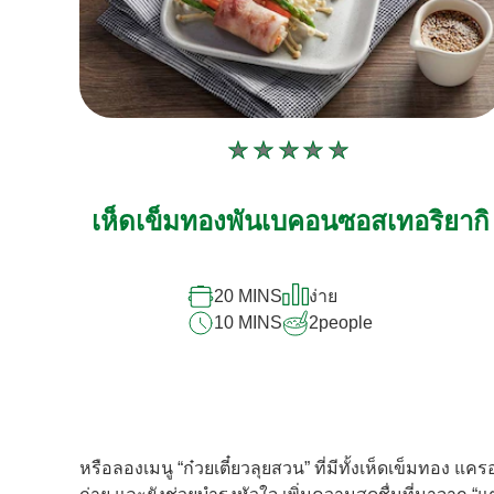
ไม่มี
การ
ให้
เห็ดเข็มทองพันเบคอนซอสเทอริยากิ
คะแนน
สำหรับ
20 MINS
ง่าย
recipe
10 MINS
2
people
นี้
หรือลองเมนู “ก๋วยเตี๋ยวลุยสวน” ที่มีทั้งเห็ดเข็มทอง แ