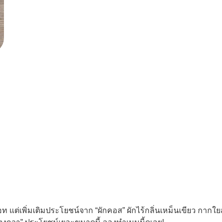
ครอท แต่เพิ่มเติมประโยชน์จาก “ผักคอส” ผักไร้กลิ่นเหม็นเขียว กาก