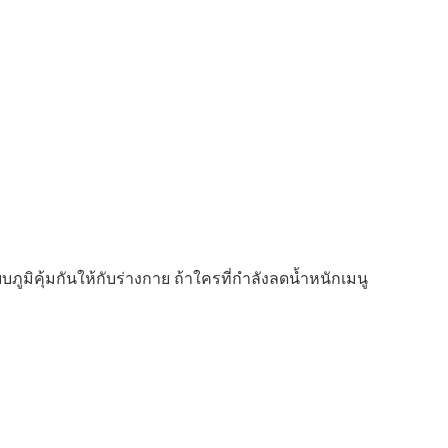
ภูมิคุ้มกันให้กับร่างกาย ถ้าใครที่กำลังลดน้ำหนักเมนู