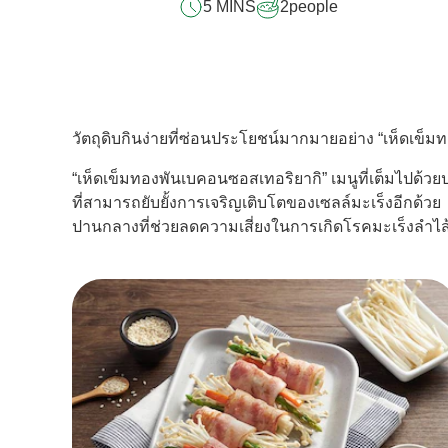
5 MINS
2
people
นี้
วัตถุดิบกินง่ายที่ซ่อนประโยชน์มากมายอย่าง “เห็ดเข็ม
“เห็ดเข็มทองพันเบคอนซอสเทอริยากิ” เมนูที่เต็มไปด้วยป
ที่สามารถยับยั้งการเจริญเติบโตของเซลล์มะเร็งอีกด้ว
ปานกลางที่ช่วยลดความเสี่ยงในการเกิดโรคมะเร็งลำไส