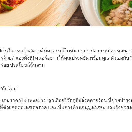
ฟเงินในกระเป๋าสตางค์ ก็คงจะหนีไม่พ้น มาม่า ปลากระป๋อง หอยลาย
ยตัวเองทั้งที่! คนอร์อยากให้คุณประหยัด พร้อมดูแลตัวเองกับวัตถุ
นูอร่อย ประโยชน์ล้นจาน
บ “ผักโขม”
 แถมราคาไม่แพงอย่าง “ลูกเดือย” วัตถุดิบจิ๋วคลายร้อน ที่ช่วยบำรุง
ที่ช่วยลดคอเลสเตอรอล และเพิ่มสารต้านอนุมูลอิสระ แถมยังช่วย