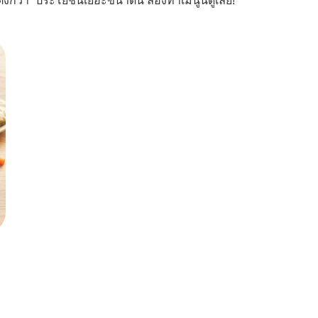
แตงกวา” ประโยชน์เยอะขนาดนี้ ลองทำเมนูนี้ดูเลย!