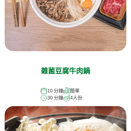
雜菌豆腐牛肉鍋
10 分鐘
簡單
30 分鐘
4
人份