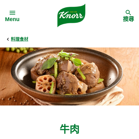
Skip to:
Menu
搜尋
料理食材
Back
Back
Back
食譜靈感
家樂牌產品
主頁
料理食材
家樂牌純鮮雞粉
背景
料理方式
家樂牌雞粉
甚麼是愛環境食材
季節節慶
家樂牌鮮菇粉
愛環境食材名單
牛肉
多國料理
家樂牌濃湯寶
愛環境食材食譜