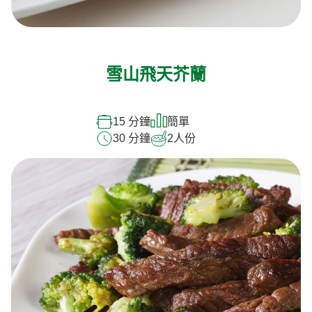
雪山飛天芥蘭
15 分鐘
簡單
30 分鐘
2
人份