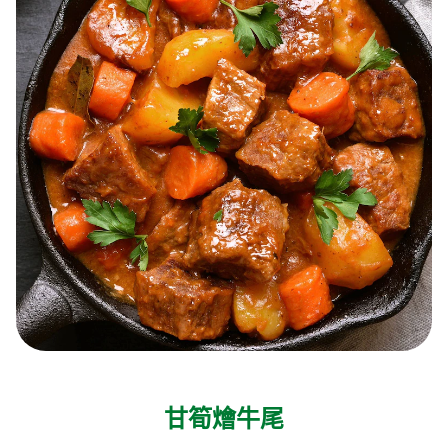
甘筍燴牛尾