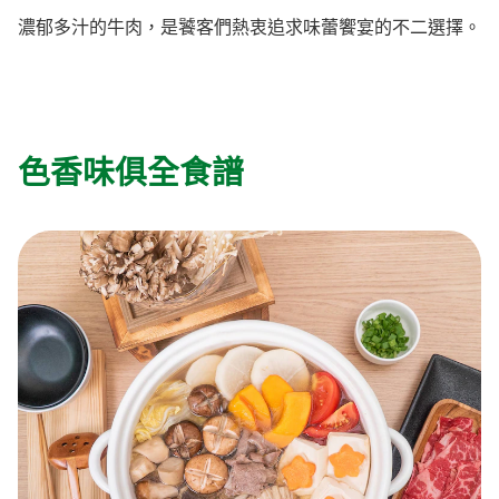
濃郁多汁的牛肉，是饕客們熱衷追求味蕾饗宴的不二選擇。
料理種類
家樂牌雞汁
愛環境食材篩選條件
家樂牌快熟通心粉
家樂牌鮮露
色香味俱全食譜
家樂牌鷹粟粉
家樂牌雞湯粒
家樂牌純鮮清雞湯