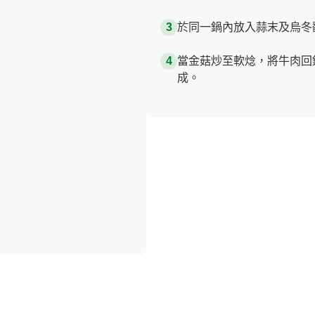
於同一鍋內放入蒜末及烏冬
當金菇炒至軟焾，將牛肉回
成。