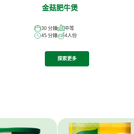
金菇肥牛煲
30 分鐘
中等
45 分鐘
4
人份
探索更多