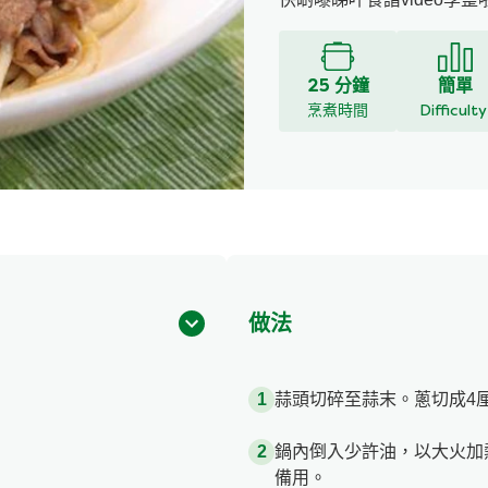
25 分鐘
簡單
烹煮時間
Difficult
做法
蒜頭切碎至蒜末。蔥切成4
鍋內倒入少許油，以大火加
備用。