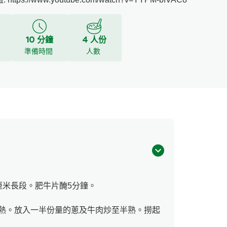
10 分鐘
4 人份
y
準備時間
人數
厘米長段。肥牛片醃5分鐘。
熱。放入一半份量的蔥及牛肉炒至半熟。撈起