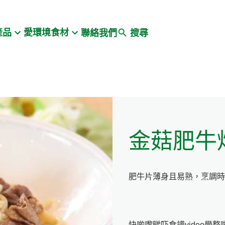
Search
產品
愛環境食材
聯絡我們
搜尋
金菇肥牛
肥牛片薄身且易熟，烹調時
快啲嚟睇吓食譜video學整啦: htt