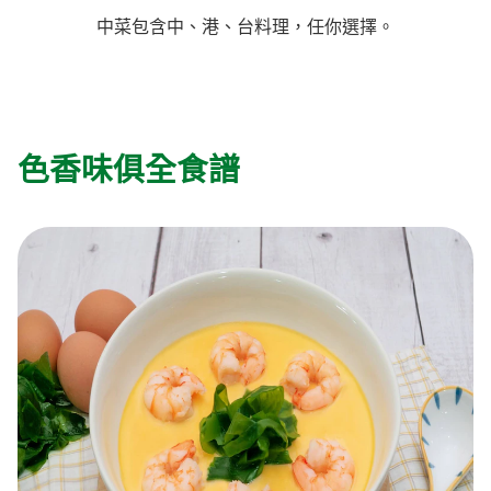
中菜包含中、港、台料理，任你選擇。
料理種類
家樂牌雞汁
愛環境食材篩選條件
家樂牌快熟通心粉
家樂牌鮮露
色香味俱全食譜
家樂牌鷹粟粉
家樂牌雞湯粒
家樂牌純鮮清雞湯