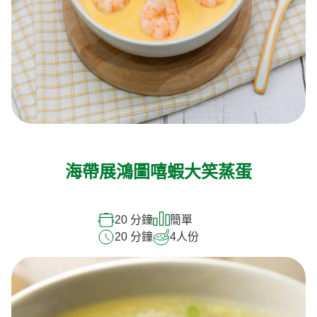
海帶展鴻圖嘻蝦大笑蒸蛋
20 分鐘
簡單
20 分鐘
4
人份