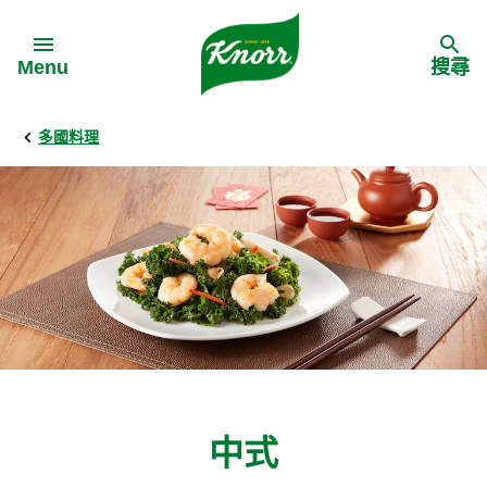
Skip to:
Menu
搜尋
多國料理
Back
Back
Back
食譜靈感
家樂牌產品
主頁
料理食材
家樂牌純鮮雞粉
背景
料理方式
家樂牌雞粉
甚麼是愛環境食材
季節節慶
家樂牌鮮菇粉
愛環境食材名單
中式
多國料理
家樂牌濃湯寶
愛環境食材食譜