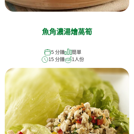
魚角濃湯燴萵筍
5 分鐘
簡單
15 分鐘
1
人份