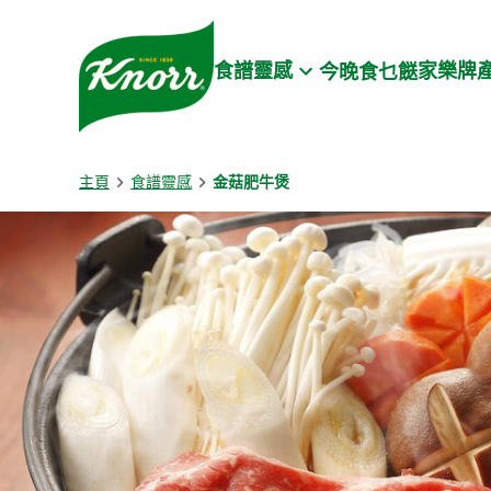
Skip to:
Main content
Footer
食譜靈感
家樂牌
今晚食乜餸
主頁
食譜靈感
金菇肥牛煲