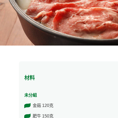
材料
未分組
金菇 120克
肥牛 150克