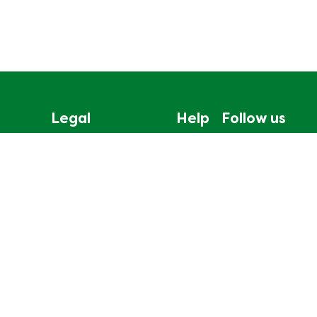
Legal
Help
Follow us
無障礙瀏覽
聯絡我們
Cookie通知
網站地圖
聯合利華私隱保護聲明
Cookie 偏好設定
法律政策
© 2026 Copyright Unilever