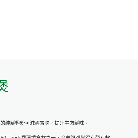
煲
味精的純鮮雞粉可減輕雪味，提升牛肉鮮味。
e 50 Foods愛環境食材之一，令煮餸都變得有營有款