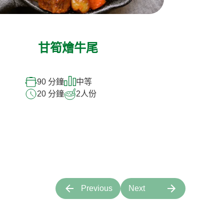
甘筍燴牛尾
90 分鐘
中等
20 分鐘
2
人份
Previous
Next