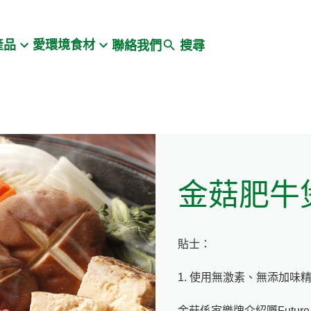
Search
產品
愛環境食材
聯絡我們
搜尋
金菇肥牛
貼士：
1. 使用無激素、無添加
金菇係家樂牌介紹嘅Futur