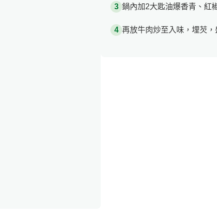
鍋內加2大匙油爆香青、紅
再放牛肉炒至入味，埋芡，