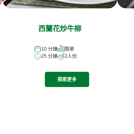
西蘭花炒牛柳
10 分鐘
簡單
25 分鐘
2
人份
探索更多