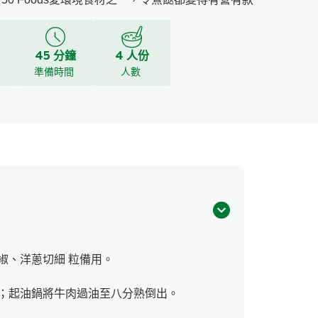
45 分鐘
4 人份
y
準備時間
人數
椒、洋蔥切細 粒備用。
；起油鍋將牛肉過油至八分熟倒出。