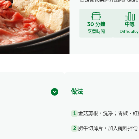
30 分鐘
中等
烹煮時間
Difficult
做法
金菇剪根，洗凈；青椒、紅
肥牛切薄片，加入醃料拌勻