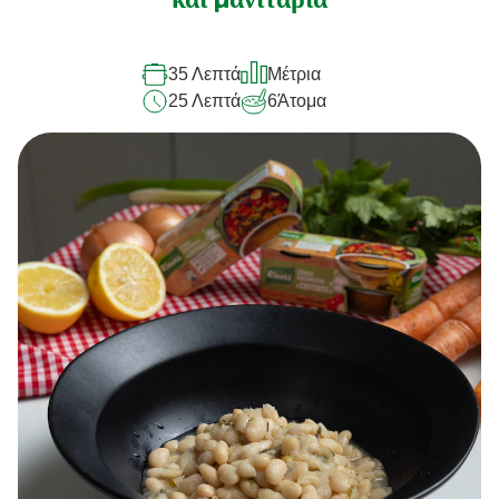
και μανιτάρια
35 Λεπτά
Μέτρια
25 Λεπτά
6
Άτομα