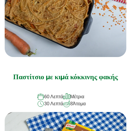
Παστίτσιο με κιμά κόκκινης φακής
60 Λεπτά
Μέτρια
30 Λεπτά
8
Άτομα