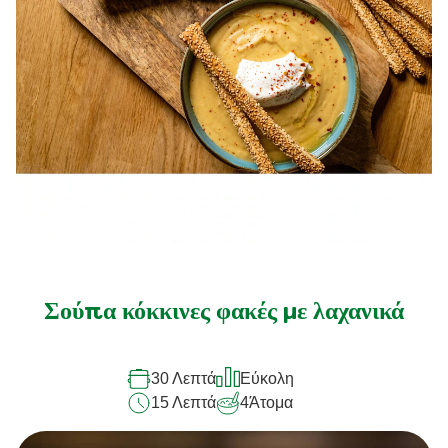
Σούπα κόκκινες φακές με λαχανικά
30 Λεπτά
Εύκολη
15 Λεπτά
4
Άτομα