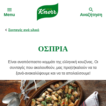
Skip to:
Menu
Αναζήτηση
Συνταγές ανά υλικό
Πίσω
Πίσω
Οι Συνταγές Μας
Τα Προϊόντα Μας
ΟΣΠΡΙΑ
Κορυφαία πιάτα
Κύβοι & «Σπιτικοί» Ζωμοί
Είναι αναπόσπαστο κομμάτι της ελληνική κουζίνας. Οι
συνταγές που ακολουθούν, μας προ(σ)καλούν να τα
Μυστικά Μαγειρικής
ξανά-ανακαλύψουμε και να τα απολαύσουμε!
Εύκολες συνταγές
Συνταγές από τον Γιώργο Τσούλη