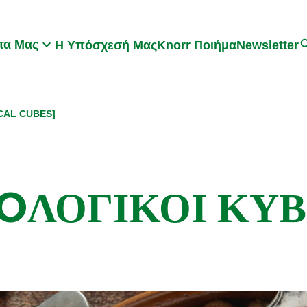
Search
τα Μας
Η Υπόσχεσή Μας
Knorr Ποιήμα
Newsletter
ICAL CUBES]
IOΛΟΓΙΚΟΙ ΚΥΒ