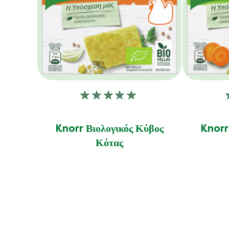
Δεν
υποβλήθηκαν
αξιολογήσεις
Knorr Βιολογικός Κύβος
Knorr
για
Κότας
αυτό
το
product