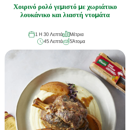
αξιολογήσεις
Χοιρινό ρολό γεμιστό με χωριάτικο
για
λουκάνικο και λιαστή ντομάτα
αυτό
το
1 H 30 Λεπτά
Μέτρια
recipe
45 Λεπτά
5
Άτομα