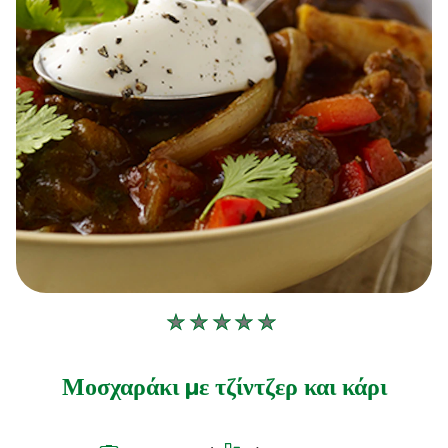
Δεν
υποβλήθηκαν
αξιολογήσεις
Μοσχαράκι με τζίντζερ και κάρι
για
αυτό