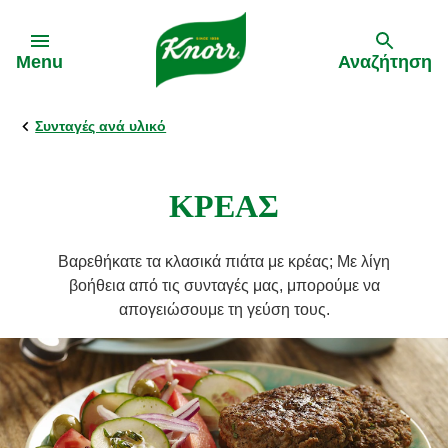
Skip to:
Menu
Αναζήτηση
Συνταγές ανά υλικό
Πίσω
Πίσω
Οι Συνταγές Μας
Τα Προϊόντα Μας
ΚΡΕΑΣ
Κορυφαία πιάτα
Κύβοι & «Σπιτικοί» Ζωμοί
Βαρεθήκατε τα κλασικά πιάτα με κρέας; Με λίγη
βοήθεια από τις συνταγές μας, μπορούμε να
Μυστικά Μαγειρικής
απογειώσουμε τη γεύση τους.
Εύκολες συνταγές
Συνταγές από τον Γιώργο Τσούλη