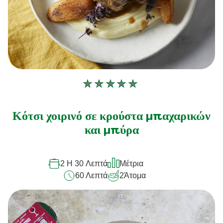
Δεν
υποβλήθηκαν
αξιολογήσεις
Κότσι χοιρινό σε κρούστα μπαχαρικών
για
και μπύρα
αυτό
το
2 H 30 Λεπτά
Μέτρια
recipe
60 Λεπτά
2
Άτομα