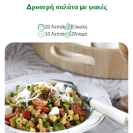
αξιολογήσεις
Δροσερή σαλάτα με φακές
για
αυτό
20 Λεπτά
Εύκολη
το
10 Λεπτά
2
Άτομα
recipe