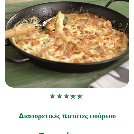
Δεν
υποβλήθηκαν
αξιολογήσεις
Διαφορετικές πατάτες φούρνου
για
αυτό