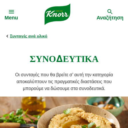
Skip to:
Menu
Αναζήτηση
Συνταγές ανά υλικό
Πίσω
Πίσω
Οι Συνταγές Μας
Τα Προϊόντα Μας
ΣΥΝΟΔΕΥΤΙΚΑ
Κορυφαία πιάτα
Κύβοι & «Σπιτικοί» Ζωμοί
Οι συνταγές που θα βρείτε σ’ αυτή την κατηγορία
αποκαλύπτουν τις πραγματικές διαστάσεις που
Μυστικά Μαγειρικής
μπορούμε να δώσουμε στα συνοδευτικά.
Εύκολες συνταγές
Συνταγές από τον Γιώργο Τσούλη