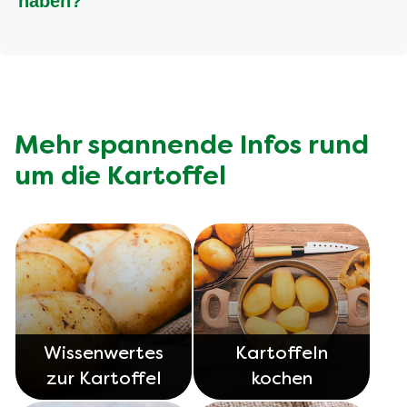
haben?
Grüne Stellen an Kartoffeln enthalten Solanin, das in
größeren Mengen giftig sein kann. Schneide grüne
Stellen großzügig weg. Bei starker Grünfärbung oder
vielen Keimen solltest du die Kartoffel lieber
entsorgen.
Mehr spannende Infos rund
um die Kartoffel
Wissenwertes
Kartoffeln
zur Kartoffel
kochen