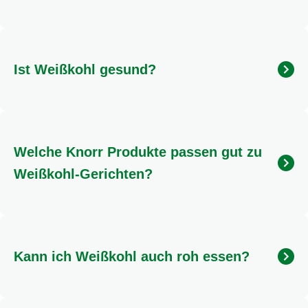
Bevor du mit dem Kochen beginnst, entferne die
äußeren Blätter des Weißkohls und viertle ihn.
Schneide den Strunk keilförmig heraus und wasche
Ist Weißkohl gesund?
die äußeren Blätter gründlich. Je nach Rezept kannst
du ihn dann fein hobeln, in Streifen schneiden oder
grob hacken.
Ja, Weißkohl ist sehr gesund! Er ist reich an Vitamin
C und K sowie Ballaststoffen. Er kann eine tolle
Ergänzung zu einer ausgewogenen Ernährung sein
Welche Knorr Produkte passen gut zu
und bringt viele gute Nährstoffe auf deinen Teller.
Weißkohl-Gerichten?
Für deftige Weißkohl-Eintöpfe eignen sich zum
Beispiel unsere Knorr Brühen oder Fix-Produkte, die
deinen Gerichten eine würzige Note verleihen. Auch
Kann ich Weißkohl auch roh essen?
für Salate gibt es passende Dressings, die den
Geschmack perfekt abrunden.
Absolut! Weißkohl schmeckt roh besonders knackig