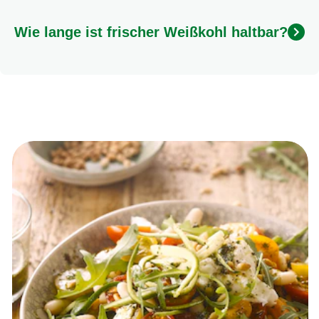
und frisch, zum Beispiel in einem leckeren Coleslaw
oder anderen Salaten. Achte darauf, ihn sehr fein zu
Wie lange ist frischer Weißkohl haltbar?
schneiden oder zu hobeln, damit er besser
bekömmlich ist.
Im Kühlschrank, am besten in einem feuchten Tuch
oder einer Plastiktüte, hält sich frischer Weißkohl bis
zu zwei Wochen. Angeschnittener Kohl sollte
innerhalb weniger Tage verbraucht werden.