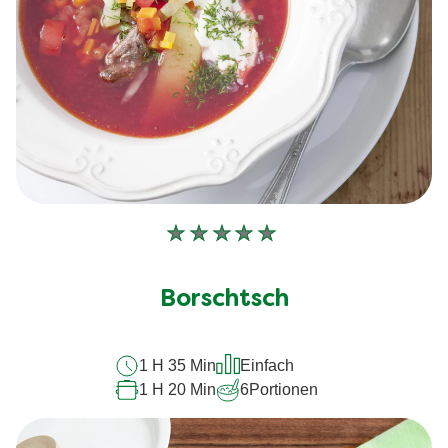
Keine
Bewertungen
für
Borschtsch
dieses
recipe
1 H 35 Min
Einfach
abgegeben
1 H 20 Min
6
Portionen