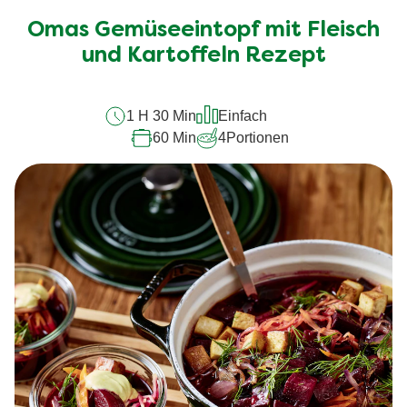
Bewertungen
für
Omas Gemüseeintopf mit Fleisch
dieses
und Kartoffeln Rezept
recipe
abgegeben
1 H 30 Min
Einfach
60 Min
4
Portionen