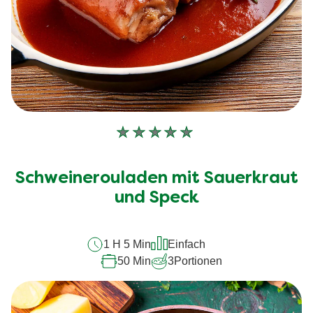
Keine
Bewertungen
für
Schweinerouladen mit Sauerkraut
dieses
und Speck
recipe
abgegeben
1 H 5 Min
Einfach
50 Min
3
Portionen