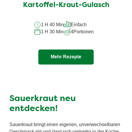
für
Kartoffel-Kraut-Gulasch
dieses
recipe
1 H 40 Min
Einfach
abgegeben
1 H 30 Min
4
Portionen
Mehr Rezepte
Sauerkraut neu
entdecken!
Sauerkraut bringt einen eigenen, unverwechselbaren
Geschmack mit und lässt sich vielseitig in der Küche