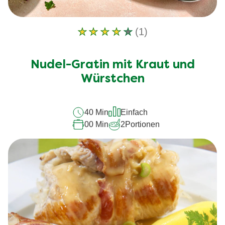
(1)
Die
durchschnittliche
Bewertung
Nudel-Gratin mit Kraut und
dieses
Würstchen
Nudel-
Gratin
40 Min
Einfach
mit
00 Min
2
Portionen
Kraut
und
Würstchen
beträgt
4.0
von
5
aus