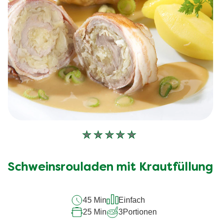
1
Bewertungen.
Keine
Bewertungen
für
Schweinsrouladen mit Krautfüllung
dieses
recipe
45 Min
Einfach
abgegeben
25 Min
3
Portionen