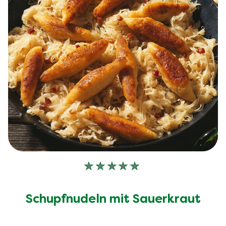
Keine
Bewertungen
für
Schupfnudeln mit Sauerkraut
dieses
recipe