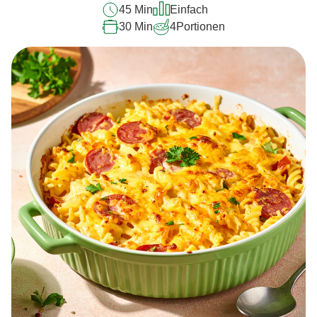
45 Min
Einfach
abgegeben
30 Min
4
Portionen