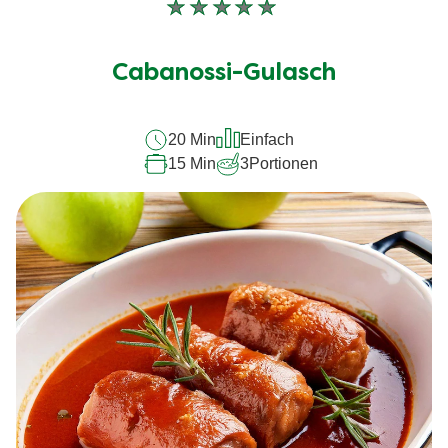
Keine
Bewertungen
für
Cabanossi-Gulasch
dieses
recipe
20 Min
Einfach
abgegeben
15 Min
3
Portionen