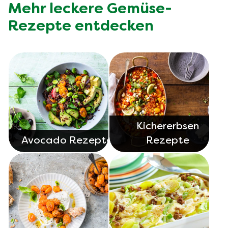
cremigen Sauerkraut-Suppe. Die Möglichkeiten sind
Mehr leckere Gemüse-
endlos und super lecker!
Rezepte entdecken
Kichererbsen
Avocado Rezepte
Rezepte