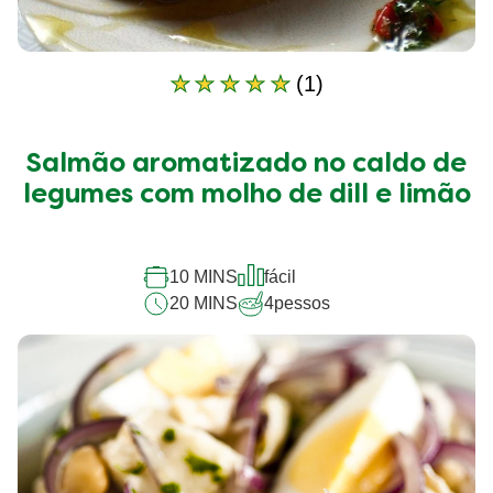
(1)
A
classificação
média
deste
Salmão aromatizado no caldo de
Salmão
legumes com molho de dill e limão
aromatizado
no
caldo
de
10 MINS
fácil
legumes
20 MINS
4
pessos
com
molho
de
dill
e
limão
é
5.0
de