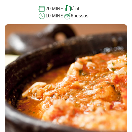
20 MINS
fácil
10 MINS
6
pessos