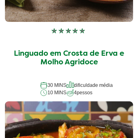
Nenhuma
avaliação
enviada
para
Linguado em Crosta de Erva e
este
Molho Agridoce
recipe
30 MINS
dificuldade média
10 MINS
4
pessos