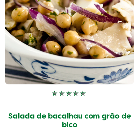
5
de
1
classificações.
Nenhuma
avaliação
enviada
para
Salada de bacalhau com grão de
este
bico
recipe