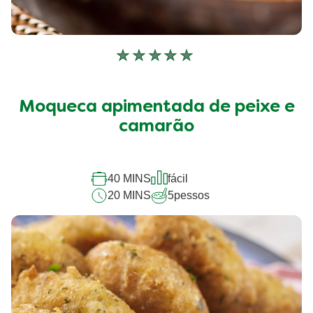
Nenhuma
avaliação
enviada
para
Moqueca apimentada de peixe e
este
camarão
recipe
40 MINS
fácil
20 MINS
5
pessos