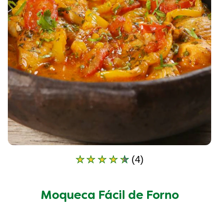
(4)
A
classificação
média
deste
Moqueca Fácil de Forno
Moqueca
Fácil