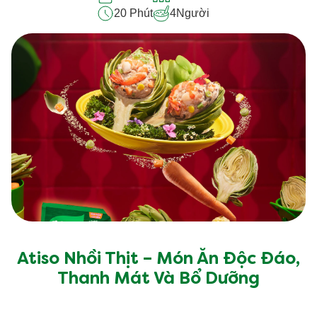
20 Phút
4
Người
Atiso Nhồi Thịt – Món Ăn Độc Đáo,
Thanh Mát Và Bổ Dưỡng