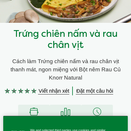
Trứng chiên nấm và rau
chân vịt
Cách làm Trứng chiên nấm và rau chân vịt
thanh mát, ngon miệng với Bột nêm Rau Củ
Knorr Natural
Viết nhận xét
Đặt một câu hỏi
Không
có
xếp
hạng
nào
15 Phút
Vừa
15 Phút
được
Độ khó
gửi
Thời gian
Thời gian
We and selected third parties use cookies and similar