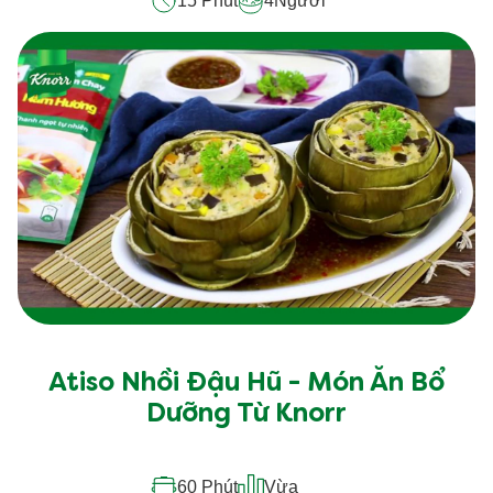
15 Phút
4
Người
Atiso Nhồi Đậu Hũ - Món Ăn Bổ
Dưỡng Từ Knorr
60 Phút
Vừa