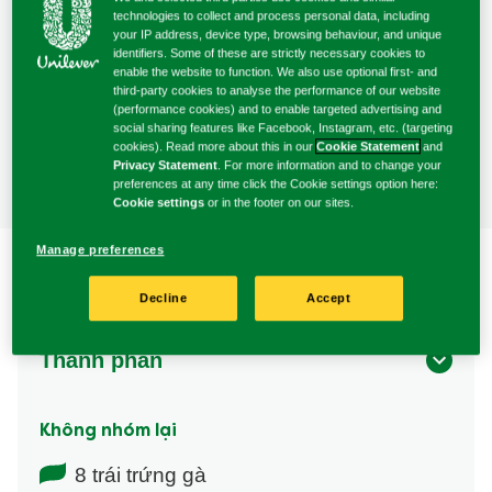
cho
technologies to collect and process personal data, including
nấu
chuẩn bị
recipe
your IP address, device type, browsing behaviour, and unique
identifiers. Some of these are strictly necessary cookies to
này
enable the website to function. We also use optional first- and
third-party cookies to analyse the performance of our website
4 Người
(performance cookies) and to enable targeted advertising and
Phục vụ
social sharing features like Facebook, Instagram, etc. (targeting
cookies). Read more about this in our
Cookie Statement
and
Privacy Statement
. For more information and to change your
preferences at any time click the Cookie settings option here:
Cookie settings
or in the footer on our sites.
Manage preferences
Decline
Accept
Thành phần
Không nhóm lại
8 trái trứng gà