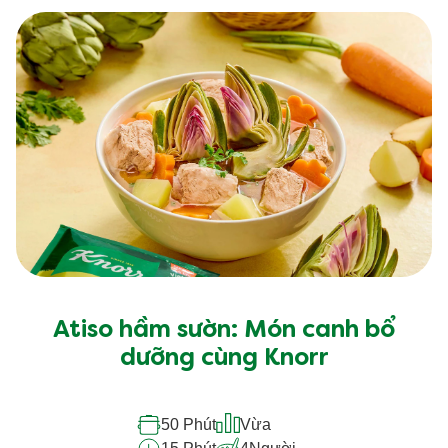
Atiso hầm sườn: Món canh bổ
dưỡng cùng Knorr
50 Phút
Vừa