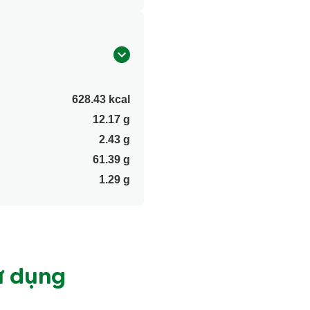
628.43 kcal
12.17 g
2.43 g
61.39 g
1.29 g
ử dụng