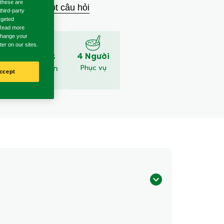
 these are
 xét
Đặt một câu hỏi
third-party
rgeted
. Read more
 change your
ter on our sites.
30 Phút
4 Người
Thời gian
Phục vụ
ccept
chuẩn bị