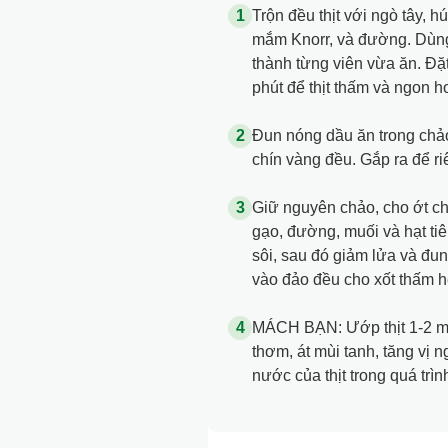
Trộn đều thịt với ngò tây, 
mắm Knorr, và đường. Dùng 
thành từng viên vừa ăn. Đặt
phút để thịt thấm và ngon h
Đun nóng dầu ăn trong chảo,
chín vàng đều. Gắp ra để ri
Giữ nguyên chảo, cho ớt c
gạo, đường, muối và hạt ti
sôi, sau đó giảm lửa và đun 
vào đảo đều cho xốt thấm hết
MÁCH BẠN: Ướp thịt 1-2 mu
thơm, át mùi tanh, tăng vị n
nước của thịt trong quá trìn