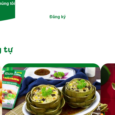
úng tôi biết sở thích nấu ăn của bạn và chúng tôi sẽ làm ph
Đăng ký
 tự