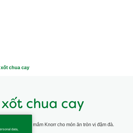
n xốt chua cay
n xốt chua cay
ua cay với Nước mắm Knorr cho món ăn tròn vị đậm đà.
ersonal data,