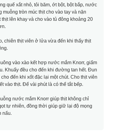
húng quế xắt nhỏ, tỏi băm, ớt bột, bột bắp, nước
muỗng tròn múc thịt cho vào tay và nặn
 thịt lên khay và cho vào tủ đông khoảng 20
ơn.
 chiên thịt viên ở lửa vừa đến khi thấy thịt
êng.
huông vào xào kết hợp nước mắm Knorr, giấm
êu. Khuấy đều cho đến khi đường tan hết. Đun
cho đến khi xốt đặc lại một chút. Cho thịt viên
 vào thịt. Để vài phút là có thể tắt bếp.
ỗng nước mắm Knorr giúp thịt không chỉ
gọt tự nhiên, đồng thời giúp giữ lại độ mọng
h nấu.