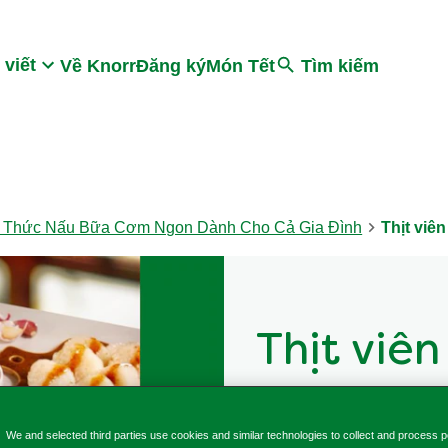
Search
 viết
Về Knorr
Đăng ký
Món Tết
Tìm kiếm
 Thức Nấu Bữa Cơm Ngon Dành Cho Cả Gia Đình
Thịt viê
Thịt viê
Cách làm Thịt viên xốt ch
We and selected third parties use cookies and similar technologies to collect and process p