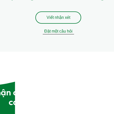
Viết nhận xét
Đặt một câu hỏi
ận công thức nấu ăn, mẹo & 
cách ăn uống bền vững?