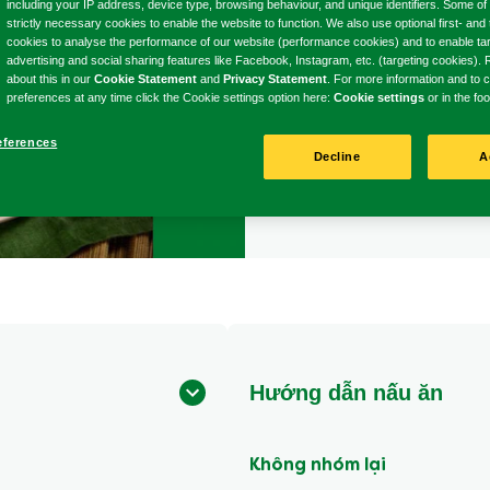
including your IP address, device type, browsing behaviour, and unique identifiers. Some of
Viết nhận
Không
strictly necessary cookies to enable the website to function. We also use optional first- and 
cookies to analyse the performance of our website (performance cookies) and to enable ta
có
advertising and social sharing features like Facebook, Instagram, etc. (targeting cookies)
xếp
about this in our
Cookie Statement
and
Privacy Statement
. For more information and to
hạng
preferences at any time click the Cookie settings option here:
Cookie settings
or in the foo
nào
10 Phút
Vừa
được
eferences
Thời gian
Độ khó
gửi
Decline
A
nấu
cho
recipe
này
Hướng dẫn nấu ăn
Không nhóm lại