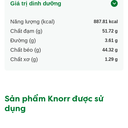
Giá trị dinh dưỡng
Năng lượng (kcal)
887.81 kcal
Chất đạm (g)
51.72 g
Đường (g)
3.61 g
Chất béo (g)
44.32 g
Chất xơ (g)
1.29 g
Sản phẩm Knorr được sử
dụng