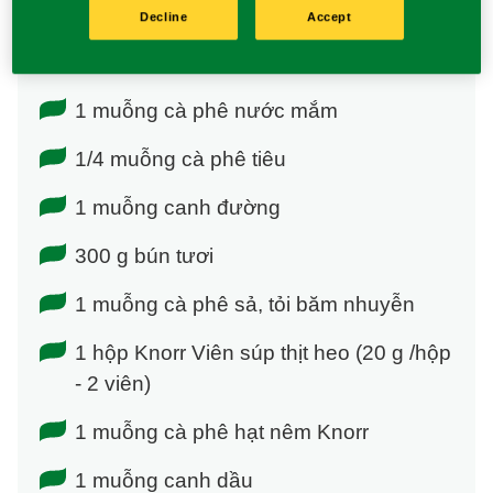
1 kg gà ta 1 bó Lá giang
Decline
Accept
2 l nước
1 muỗng cà phê nước mắm
1/4 muỗng cà phê tiêu
1 muỗng canh đường
300 g bún tươi
1 muỗng cà phê sả, tỏi băm nhuyễn
1 hộp Knorr Viên súp thịt heo (20 g /hộp
- 2 viên)
1 muỗng cà phê hạt nêm Knorr
1 muỗng canh dầu