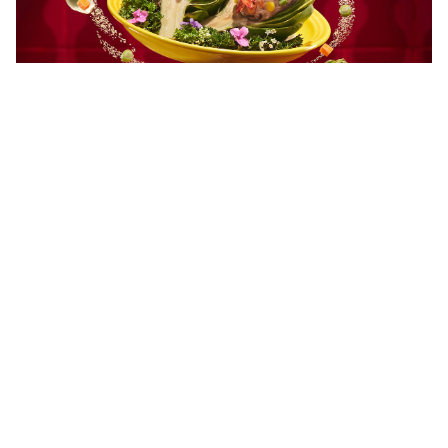
Atiso Nhồi Đậu Hũ - Món Ăn Bổ
Dưỡng Từ Knorr
60 Phút
Vừa
20 Phút
4
Người