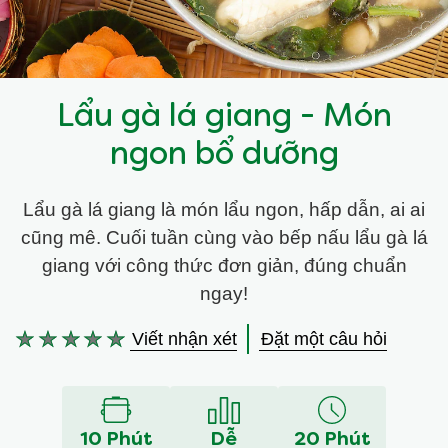
Lẩu gà lá giang - Món
ngon bổ dưỡng
Lẩu gà lá giang là món lẩu ngon, hấp dẫn, ai ai
cũng mê. Cuối tuần cùng vào bếp nấu lẩu gà lá
giang với công thức đơn giản, đúng chuẩn
ngay!
Viết nhận xét
Đặt một câu hỏi
Không
có
xếp
hạng
nào
10 Phút
Dễ
20 Phút
được