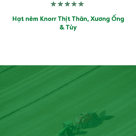
Không
có
xếp
Hạt nêm Knorr Thịt Thăn, Xương Ống
hạng
& Tủy
nào
được
gửi
cho
product