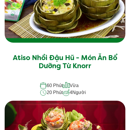
dưỡng cùng Knorr
50 Phút
Vừa
15 Phút
4
Người