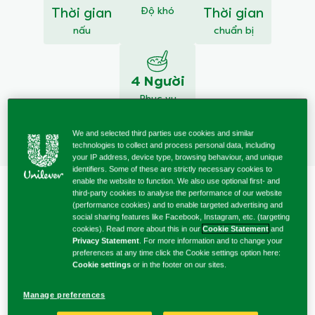
Độ khó
gửi
Thời gian
Thời gian
cho
nấu
chuẩn bị
recipe
này
4 Người
Phục vụ
We and selected third parties use cookies and similar
technologies to collect and process personal data, including
your IP address, device type, browsing behaviour, and unique
identifiers. Some of these are strictly necessary cookies to
enable the website to function. We also use optional first- and
third-party cookies to analyse the performance of our website
(performance cookies) and to enable targeted advertising and
social sharing features like Facebook, Instagram, etc. (targeting
cookies). Read more about this in our
Cookie Statement
and
Privacy Statement
. For more information and to change your
Thành phần
preferences at any time click the Cookie settings option here:
Cookie settings
or in the footer on our sites.
Manage preferences
Không nhóm lại